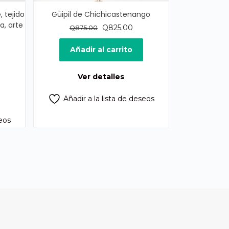
, tejido
Güipil de Chichicastenango
a, arte
El
El
Q
825.00
Q
875.00
precio
precio
original
actual
Añadir al carrito
era:
es:
Q875.00.
Q825.00.
Ver detalles
Añadir a la lista de deseos
seos