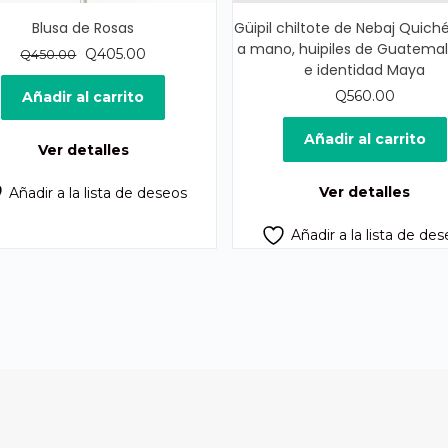
Blusa de Rosas
Güipil chiltote de Nebaj Quiché
a mano, huipiles de Guatemal
El
El
Q
405.00
Q
450.00
e identidad Maya
precio
precio
original
actual
Q
560.00
Añadir al carrito
era:
es:
Q450.00.
Q405.00.
Añadir al carrito
Ver detalles
Ver detalles
Añadir a la lista de deseos
Añadir a la lista de de