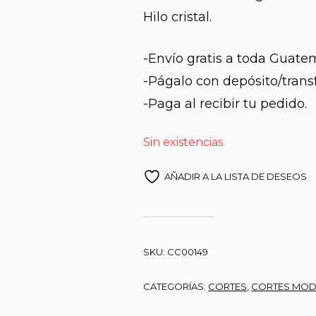
Q2,8
Hilo cristal.
-Envío gratis a toda Guate
-Págalo con depósito/trans
-Paga al recibir tu pedido.
Sin existencias
AÑADIR A LA LISTA DE DESEOS
SKU:
CC00149
CATEGORÍAS:
CORTES
,
CORTES MO