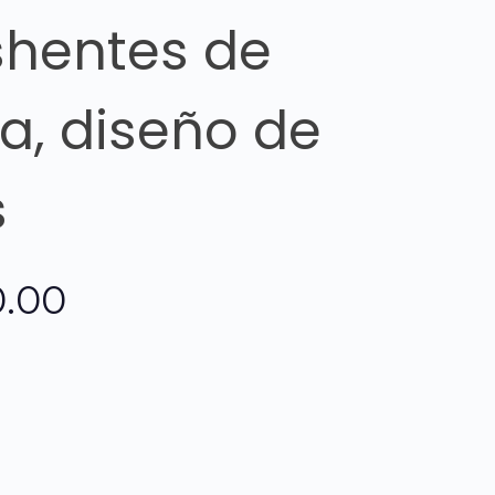
shentes de
, diseño de
s
El
.00
o
precio
nal
actual
es: