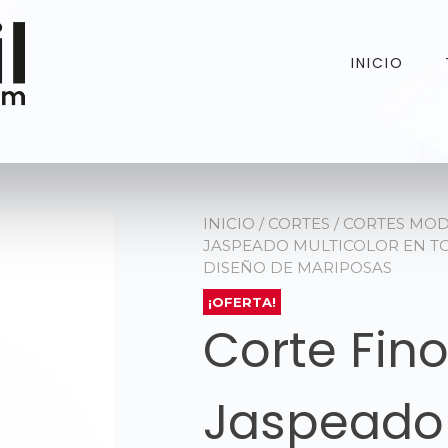
INICIO
INICIO
/
CORTES
/
CORTES MO
JASPEADO MULTICOLOR EN T
DISEÑO DE MARIPOSAS
¡OFERTA!
Corte Fino
Jaspeado 