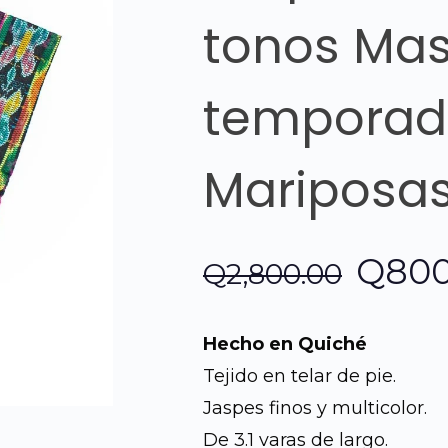
tonos Ma
temporada
Mariposa
El
Q
800
Q
2,800.00
preci
Hecho en Quiché
origi
Tejido en telar de pie.
Jaspes finos y multicolor.
era:
De 3.1 varas de largo.