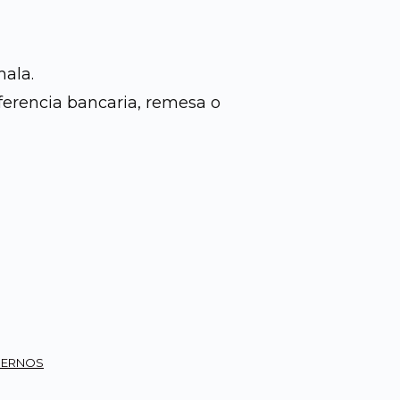
00.00.
Q800.00.
mala.
ferencia bancaria, remesa o
DERNOS