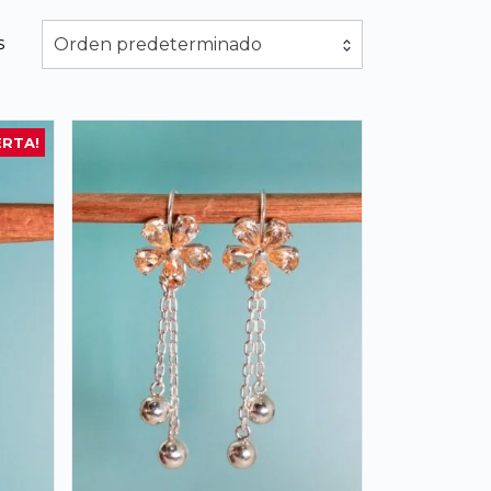
s
Orden predeterminado
ERTA!