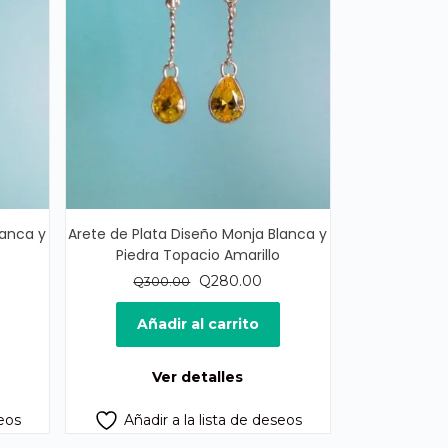
lanca y
Arete de Plata Diseño Monja Blanca y
Piedra Topacio Amarillo
El
El
Q
280.00
Q
300.00
precio
precio
original
actual
Añadir al carrito
era:
es:
Q300.00.
Q280.00.
Ver detalles
seos
Añadir a la lista de deseos