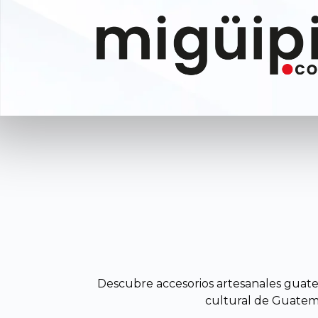
Ir
al
contenido
Descubre accesorios artesanales guatem
cultural de Guatema