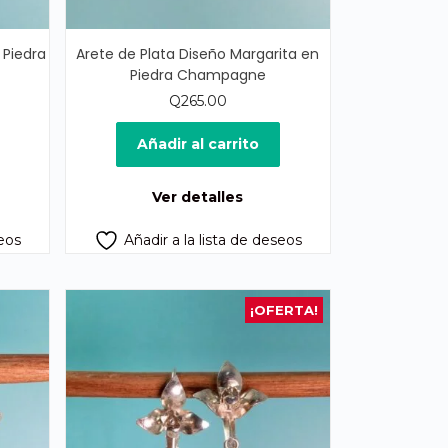
 Piedra
Arete de Plata Diseño Margarita en
Piedra Champagne
Q
265.00
cio
ual
Añadir al carrito
5.00.
Ver detalles
seos
Añadir a la lista de deseos
¡OFERTA!