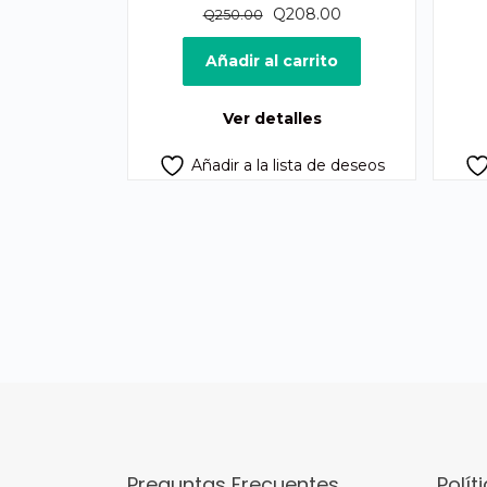
El
El
Q
208.00
Q
250.00
precio
precio
original
actual
Añadir al carrito
era:
es:
Q250.00.
Q208.00.
Ver detalles
Añadir a la lista de deseos
Preguntas Frecuentes
Polít