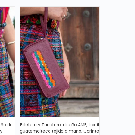
eño de
Billetera y Tarjetero, diseño AME, textil
by
guatemalteco tejido a mano, Corinto