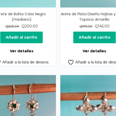
rete de Bolita Color Negro
Arete de Plata Diseño Hojitas y
(mediano)
Topacio Amarillo
El
El
El
El
Q
200.00
Q
145.00
Q
225.00
Q
175.00
precio
precio
precio
pre
original
actual
original
act
Añadir al carrito
Añadir al carrito
era:
es:
era:
es:
Q225.00.
Q200.00.
Q175.00.
Q14
Ver detalles
Ver detalles
Añadir a la lista de deseos
Añadir a la lista de de