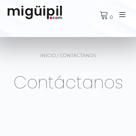
Alt
0
nav
INICIO
/ CONTÁCTANOS
Contáctanos