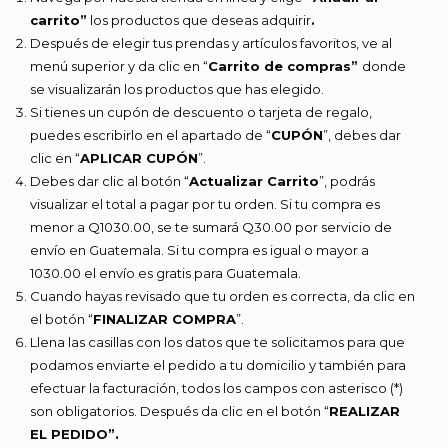
carrito”
los productos que deseas adquirir
.
Después de elegir tus prendas y artículos favoritos, ve al
menú superior y da clic en “
Carrito de compras”
donde
se visualizarán los productos que has elegido.
Si tienes un cupón de descuento o tarjeta de regalo,
puedes escribirlo en el apartado de “
CUPÓN
”, debes dar
clic en “
APLICAR CUPÓN
”.
Debes dar clic al botón “
Actualizar Carrito
”, podrás
visualizar el total a pagar por tu orden. Si tu compra es
menor a Q1030.00, se te sumará Q30.00 por servicio de
envío en Guatemala. Si tu compra es igual o mayor a
1030.00 el envío es gratis para Guatemala.
Cuando hayas revisado que tu orden es correcta, da clic en
el botón “
FINALIZAR COMPRA
”.
Llena las casillas con los datos que te solicitamos para que
podamos enviarte el pedido a tu domicilio y también para
efectuar la facturación, todos los campos con asterisco (*)
son obligatorios. Después da clic en el botón “
REALIZAR
EL PEDIDO”.