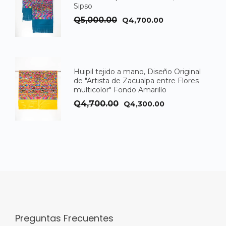
Sipso
El
El
Q
5,000.00
Q
4,700.00
precio
precio
original
actual
era:
es:
Huipil tejido a mano, Diseño Original
Q5,000.00.
Q4,700.00.
de "Artista de Zacualpa entre Flores
multicolor" Fondo Amarillo
El
El
Q
4,700.00
Q
4,300.00
precio
precio
original
actual
era:
es:
Q4,700.00.
Q4,300.00.
Preguntas Frecuentes