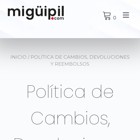
Ir
al
Alt
contenido
0
nav
INICIO
/ POLÍTICA DE CAMBIOS, DEVOLUCIONES
Y REEMBOLSOS
Política de
Cambios,