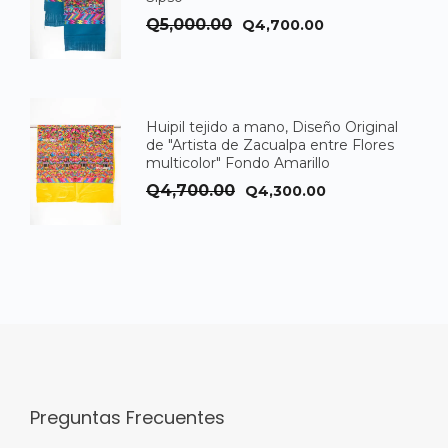
El
El
Q
5,000.00
Q
4,700.00
precio
precio
original
actual
era:
es:
Huipil tejido a mano, Diseño Original
Q5,000.00.
Q4,700.00.
de "Artista de Zacualpa entre Flores
multicolor" Fondo Amarillo
El
El
Q
4,700.00
Q
4,300.00
precio
precio
original
actual
era:
es:
Q4,700.00.
Q4,300.00.
Preguntas Frecuentes