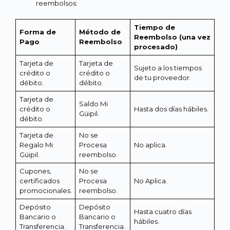
reembolsos:
Tiempo de
Forma de
Método de
Reembolso (una vez
Pago
Reembolso
procesado)
Tarjeta de
Tarjeta de
Sujeto a los tiempos
crédito o
crédito o
de tu proveedor.
débito.
débito.
Tarjeta de
Saldo Mi
crédito o
Hasta dos días hábiles.
Güipil.
débito.
Tarjeta de
No se
Regalo Mi
Procesa
No aplica.
Güipil.
reembolso.
Cupones,
No se
certificados
Procesa
No Aplica.
promocionales.
reembolso.
Depósito
Depósito
Hasta cuatro días
Bancario o
Bancario o
hábiles.
Transferencia.
Transferencia.