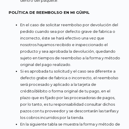
dentro del paquete.
POLÍTICA DE REEMBOLSO EN MI GÜIPIL
En el caso de solicitar reembolso por devolución del
pedido cuando sea por defecto grave de fabrica o
incorrecto, éste se hará efectivo una vez que
nosotros hayamos recibido e inspeccionado el
producto y sea aprobada la devolución, quedando
sujeto en tiempos de reembolso a la forma y método
original del pago realizado.
Si es aprobada tu solicitud y el caso sea diferente a
defecto grabe de fabrica o incorrecto, el reembolso
será procesado y aplicado a la tarjeta de
crédito/débito o forma original de tu pago, en el
plazo que es fijado por las procesadoras de pagos,
por lo tanto, es tu responsabilidad consultar dichos
pazos con tu proveedor y se descontarán las tarifas y
los cobros incurridos por la tienda.
En la siguiente tabla se muestra la forma y método de