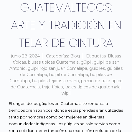
GUATEMALTECOS:
ARTE Y TRADICIÓN EN
TELAR DE CINTURA
junio 28, 2024
Categorías:
Blog
Etiquetas:
Blusas
típicas
,
blusas tipicas Guatemala
,
güipil
,
guipil de san
Antonio
,
guipil rojo san juan Comalapa
,
güipiles
,
güipiles
de Comalapa
,
huipil de Comalapa
,
huipiles de
Comalapa
,
huipiles tejidos a mano
,
precio de traje tipico
de Guatemala
,
traje típico
,
trajes típicos de guatemala
,
wipil
El origen de los güipiles en Guatemala se remonta a
tiempos prehispánicos, donde estas prendas eran utilizadas
tanto por hombres como por mujeres en diversas
comunidades indígenas. Los güipiles no solo servían como
ropa cotidiana; eran también una expresión profunda de la