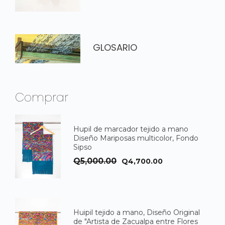
GLOSARIO
Comprar
Hupil de marcador tejido a mano
Diseño Mariposas multicolor, Fondo
Sipso
El
El
Q
5,000.00
Q
4,700.00
precio
precio
original
actual
era:
es:
Huipil tejido a mano, Diseño Original
Q5,000.00.
Q4,700.00.
de "Artista de Zacualpa entre Flores