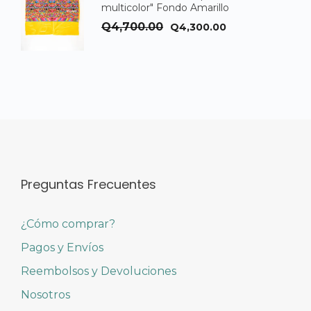
multicolor" Fondo Amarillo
El
El
Q
4,700.00
Q
4,300.00
precio
precio
original
actual
era:
es:
Q4,700.00.
Q4,300.00.
Preguntas Frecuentes
¿Cómo comprar?
Pagos y Envíos
Reembolsos y Devoluciones
Nosotros