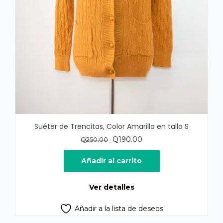
Suéter de Trencitas, Color Amarillo en talla S
El
El
Q
190.00
Q
250.00
precio
precio
original
actual
Añadir al carrito
era:
es:
Q250.00.
Q190.00.
Ver detalles
Añadir a la lista de deseos