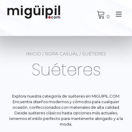
Ir
al
Alt
contenido
0
nav
INICIO
/
ROPA CASUAL
/ SUÉTERES
Suéteres
Explora nuestra categoría de suéteres en MIGUIPIL.COM.
Encuentra diseños modernos y cómodos para cualquier
ocasión, confeccionados con materiales de alta calidad.
Desde suéteres clásicos hasta opciones más actuales,
tenemos el estilo perfecto para mantenerte abrigado y a la
moda.