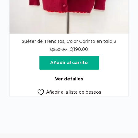
Suéter de Trencitas, Color Corinto en talla S
El
El
Q
190.00
Q
250.00
precio
precio
original
actual
Añadir al carrito
era:
es:
Q250.00.
Q190.00.
Ver detalles
Añadir a la lista de deseos