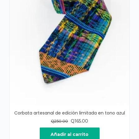
Corbata artesanal de edición limitada en tono azul
El
El
Q
165.00
Q
250.00
precio
precio
original
actual
Añadir al carrito