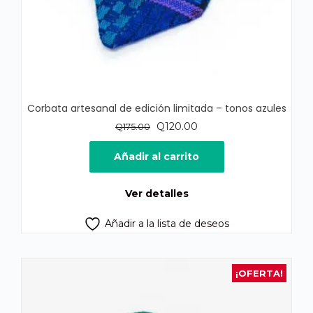
Corbata artesanal de edición limitada – tonos azules
El
El
Q
120.00
Q
175.00
precio
precio
original
actual
Añadir al carrito
era:
es:
Q175.00.
Q120.00.
Ver detalles
Añadir a la lista de deseos
¡OFERTA!