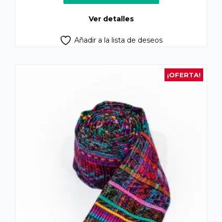
era:
es:
Q250.00.
Q165.00.
Ver detalles
Añadir a la lista de deseos
¡OFERTA!