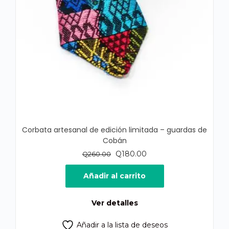
Corbata artesanal de edición limitada – guardas de
Cobán
El
El
Q
180.00
Q
260.00
precio
precio
original
actual
Añadir al carrito
era:
es:
Q260.00.
Q180.00.
Ver detalles
Añadir a la lista de deseos