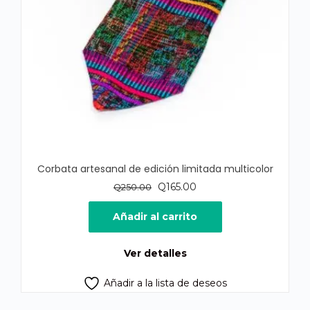
Corbata artesanal de edición limitada multicolor
El
El
Q
165.00
Q
250.00
precio
precio
original
actual
Añadir al carrito
era:
es:
Q250.00.
Q165.00.
Ver detalles
Añadir a la lista de deseos