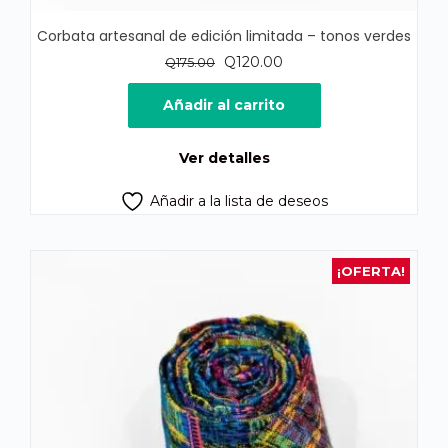
Corbata artesanal de edición limitada – tonos verdes
El
El
Q
120.00
Q
175.00
precio
precio
original
actual
Añadir al carrito
era:
es:
Q175.00.
Q120.00.
Ver detalles
Añadir a la lista de deseos
¡OFERTA!