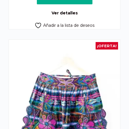
era:
es:
Q450.00.
Q420.00.
Ver detalles
Añadir a la lista de deseos
¡OFERTA!