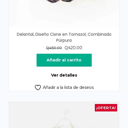
Delantal, Diseño Cisne en Tornazol, Combinado
Púrpura
El
El
Q
420.00
Q
450.00
precio
precio
original
actual
Añadir al carrito
era:
es:
Q450.00.
Q420.00.
Ver detalles
Añadir a la lista de deseos
¡OFERTA!