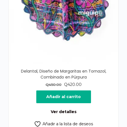
Delantal, Diseño de Margaritas en Tornazol,
Combinado en Púrpura
El
El
Q
420.00
Q
450.00
precio
precio
original
actual
Añadir al carrito
era:
es:
Q450.00.
Q420.00.
Ver detalles
Añadir a la lista de deseos