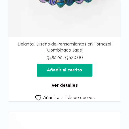
Delantal, Diseño de Pensamientos en Tornazol
Combinado Jade
El
El
Q
420.00
Q
450.00
precio
precio
original
actual
Añadir al carrito
era:
es:
Q450.00.
Q420.00.
Ver detalles
Añadir a la lista de deseos