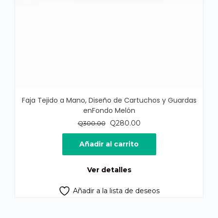
Faja Tejido a Mano, Diseño de Cartuchos y Guardas
enFondo Melón
El
El
Q
280.00
Q
300.00
precio
precio
original
actual
Añadir al carrito
era:
es:
Q300.00.
Q280.00.
Ver detalles
Añadir a la lista de deseos