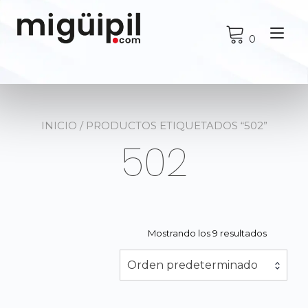
Ir
al
Alt
contenido
0
nav
INICIO
/ PRODUCTOS ETIQUETADOS “502”
502
Mostrando los 9 resultados
Orden predeterminado