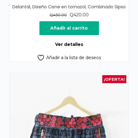
Delantal, Diseño Cisne en tornazol, Combinado Sipso
El
El
Q
420.00
Q
450.00
precio
precio
original
actual
Añadir al carrito
era:
es:
Q450.00.
Q420.00.
Ver detalles
Añadir a la lista de deseos
¡OFERTA!