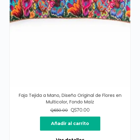
Faja Tejida a Mano, Diseño Original de Flores en
Multicolor, Fondo Maíz
El
El
Q
570.00
Q
650.00
precio
precio
original
actual
Añadir al carrito
era:
es:
Q650.00.
Q570.00.
Ver detalles