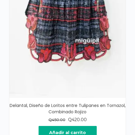
Delantal, Diseño de Loritos entre Tulipanes en Tornazol,
Combinado Rojizo
El
El
Q
420.00
Q
450.00
precio
precio
original
actual
Añadir al carrito