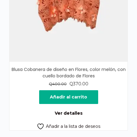
Blusa Cobanera de diseño en Flores, color melón, con
cuello bordado de Flores
El
El
Q
370.00
Q
400.00
precio
precio
original
actual
Añadir al carrito
era:
es:
Q400.00.
Q370.00.
Ver detalles
Añadir a la lista de deseos