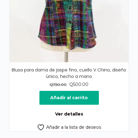
Blusa para dama de jaspe fino, cuello V Chino, diseño
único, hecho a mano
El
El
Q
500.00
Q
750.00
precio
precio
original
actual
Añadir al carrito
era:
es:
Q750.00.
Q500.00.
Ver detalles
Añadir a la lista de deseos