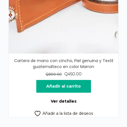
Cartera de mano con cincho, Piel genuina y Textil
guatemalteco en color Marron
El
El
Q
450.00
Q
500.00
precio
precio
original
actual
Añadir al carrito
era:
es:
Q500.00.
Q450.00.
Ver detalles
Añadir a la lista de deseos