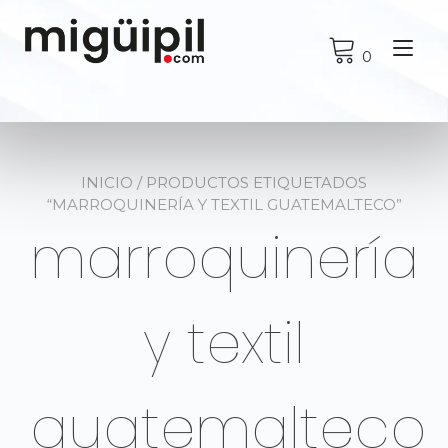
Ir
al
Alt
contenido
0
nav
INICIO
/ PRODUCTOS ETIQUETADOS
“MARROQUINERÍA Y TEXTIL GUATEMALTECO”
marroquinería
y textil
guatemalteco