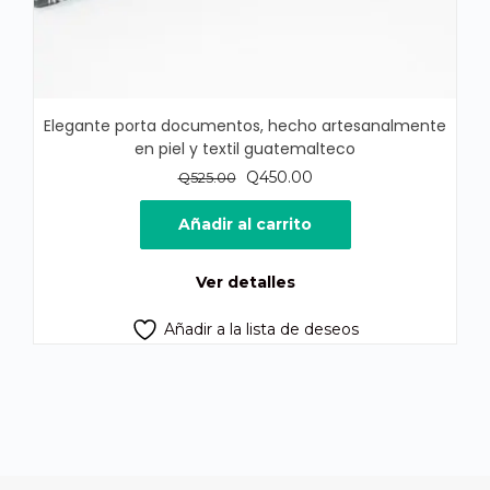
Elegante porta documentos, hecho artesanalmente
en piel y textil guatemalteco
El
El
Q
450.00
Q
525.00
precio
precio
original
actual
Añadir al carrito
era:
es:
Q525.00.
Q450.00.
Ver detalles
Añadir a la lista de deseos