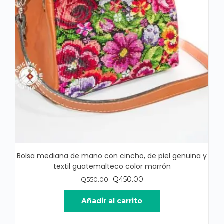
Bolsa mediana de mano con cincho, de piel genuina y
textil guatemalteco color marrón
El
El
Q
450.00
Q
550.00
precio
precio
original
actual
Añadir al carrito
era:
es:
Q550.00.
Q450.00.