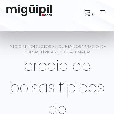
Ir
al
Alt
contenido
0
nav
INICIO
/ PRODUCTOS ETIQUETADOS “PRECIO DE
BOLSAS TÍPICAS DE GUATEMALA”
precio de
bolsas típicas
de