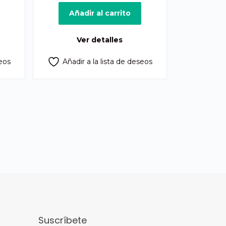
cio
precio
precio
ual
original
actual
Añadir al carrito
era:
es:
25.00.
Q575.00.
Q500.00.
Ver detalles
seos
Añadir a la lista de deseos
Suscríbete