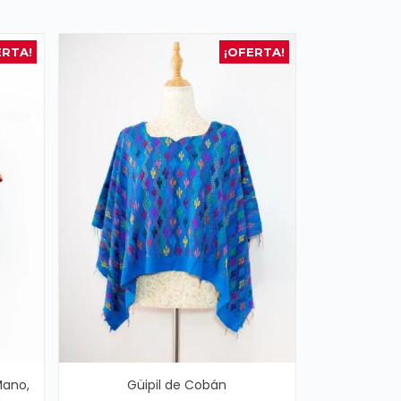
ERTA!
¡OFERTA!
Mano,
Güipil de Cobán