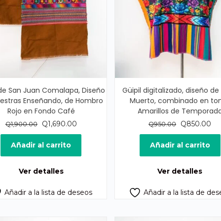
 de San Juan Comalapa, Diseño
Güipil digitalizado, diseño d
estras Enseñando, de Hombro
Muerto, combinado en to
Rojo en Fondo Café
Amarillos de Temporad
El
El
El
El
Q
1,690.00
Q
850.00
Q
1,900.00
Q
950.00
precio
precio
precio
pr
original
actual
original
ac
Añadir al carrito
Añadir al carrito
era:
es:
era:
es:
Q1,900.00.
Q1,690.00.
Q950.00.
Q8
Ver detalles
Ver detalles
Añadir a la lista de deseos
Añadir a la lista de de