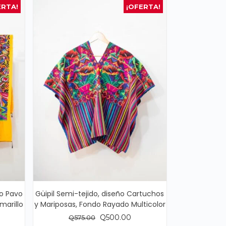
ERTA!
¡OFERTA!
ño Pavo
Güipil Semi-tejido, diseño Cartuchos
marillo
y Mariposas, Fondo Rayado Multicolor
El
El
Q
500.00
Q
575.00