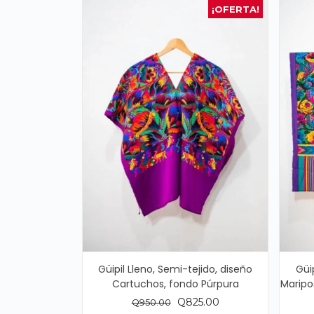
¡OFERTA!
Güipil Lleno, Semi-tejido, diseño
Güi
Cartuchos, fondo Púrpura
Maripo
El
El
Q
825.00
Q
950.00