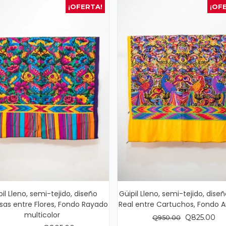
¡OFERTA!
¡OF
pil Lleno, semi-tejido, diseño
Güipil Lleno, semi-tejido, dise
sas entre Flores, Fondo Rayado
Real entre Cartuchos, Fondo A
multicolor
El
El
Q
825.00
Q
950.00