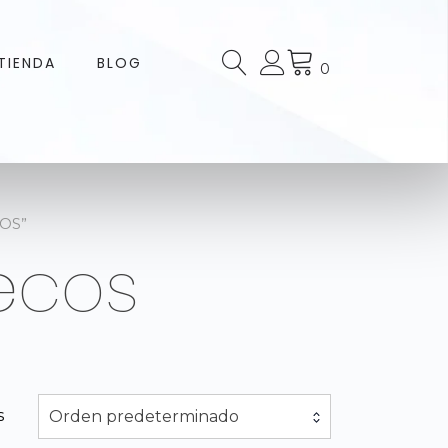
TIENDA
BLOG
0
OS”
ecos
s
Orden predeterminado