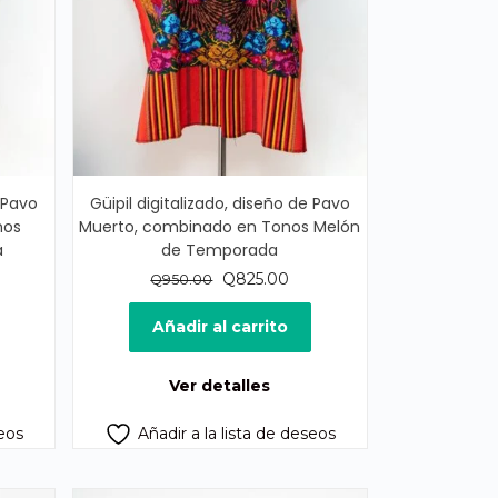
e Pavo
Güipil digitalizado, diseño de Pavo
nos
Muerto, combinado en Tonos Melón
a
de Temporada
El
El
Q
825.00
Q
950.00
ecio
precio
precio
tual
original
actual
Añadir al carrito
era:
es:
50.00.
Q950.00.
Q825.00.
Ver detalles
seos
Añadir a la lista de deseos