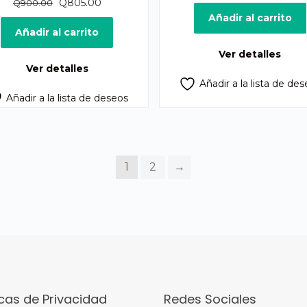
El
El
precio
pre
Q
805.00
Q
900.00
precio
precio
original
act
Añadir al carrito
original
actual
era:
es:
Añadir al carrito
era:
es:
Q950.00.
Q8
Ver detalles
Q900.00.
Q805.00.
Ver detalles
Añadir a la lista de de
Añadir a la lista de deseos
1
2
→
icas de Privacidad
Redes Sociales