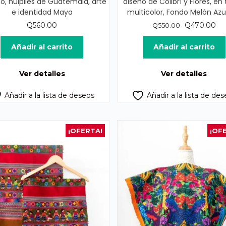
, huipiles de Guatemala, arte
diseño de Colibrí y Flores, en
e identidad Maya
multicolor, Fondo Melón Az
El
El
Q
560.00
Q
470.00
Q
550.00
precio
pr
original
act
Añadir al carrito
Añadir al carrito
era:
es:
Q550.00.
Q4
Ver detalles
Ver detalles
Añadir a la lista de deseos
Añadir a la lista de de
¡OFERTA!
¡OF