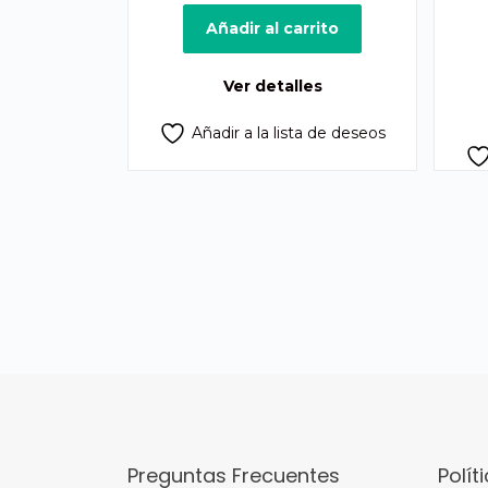
precio
precio
original
actual
Añadir al carrito
era:
es:
Q950.00.
Q825.00.
Ver detalles
Añadir a la lista de deseos
Preguntas Frecuentes
Polít