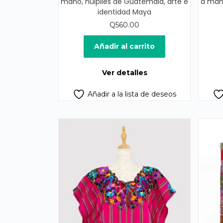
mano, huipiles de Guatemala, arte e
a mano
identidad Maya
Q
560.00
Añadir al carrito
Ver detalles
Añadir a la lista de deseos