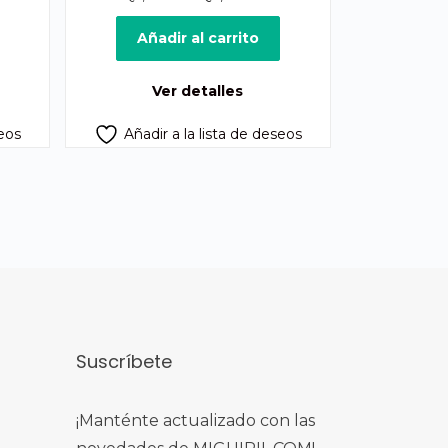
precio
precio
original
actual
Añadir al carrito
era:
es:
Q2,500.00.
Q2,100.00.
Ver detalles
seos
Añadir a la lista de deseos
Suscríbete
¡Manténte actualizado con las