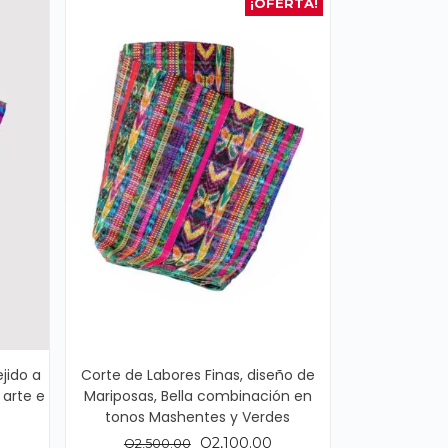
¡OFERTA!
ejido a
Corte de Labores Finas, diseño de
 arte e
Mariposas, Bella combinación en
tonos Mashentes y Verdes
El
El
Q
2,100.00
Q
2,500.00