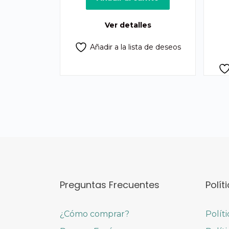
era:
es:
Q1,800.00.
Q1,400.00.
Ver detalles
Añadir a la lista de deseos
Preguntas Frecuentes
Polít
¿Cómo comprar?
Polít