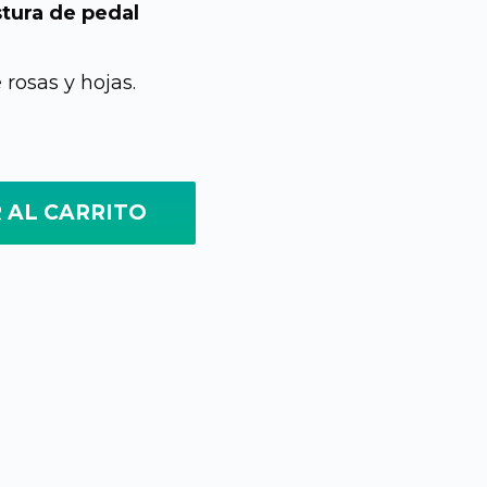
tura de pedal
al
actual
 rosas y hojas.
es:
00.
Q405.00.
 AL CARRITO