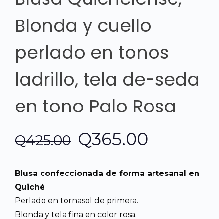
Blonda y cuello
perlado en tonos
ladrillo, tela de-seda
en tono Palo Rosa
El
El
Q
365.00
Q
425.00
precio
precio
Blusa confeccionada de forma artesanal en
original
actual
Quiché
Perlado en tornasol de primera.
era:
es:
Blonda y tela fina en color rosa.