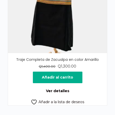
Traje Completa de Zacualpa en color Amarillo
El
El
Q
1,300.00
Q
1,400.00
precio
precio
original
actual
Añadir al carrito
era:
es:
Q1,400.00.
Q1,300.00.
Ver detalles
Añadir a la lista de deseos