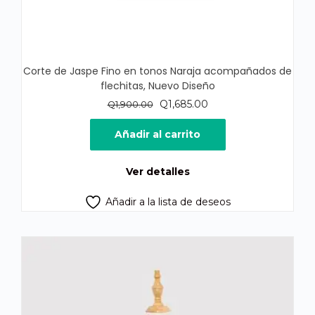
Corte de Jaspe Fino en tonos Naraja acompañados de
flechitas, Nuevo Diseño
El
El
Q
1,685.00
Q
1,900.00
precio
precio
original
actual
Añadir al carrito
era:
es:
Q1,900.00.
Q1,685.00.
Ver detalles
Añadir a la lista de deseos