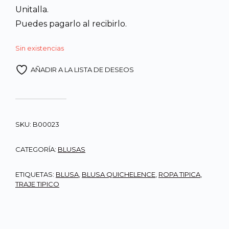
Unitalla.
Q425.00.
Q365.00
Puedes pagarlo al recibirlo.
Sin existencias
AÑADIR A LA LISTA DE DESEOS
SKU:
B00023
CATEGORÍA:
BLUSAS
ETIQUETAS:
BLUSA
,
BLUSA QUICHELENCE
,
ROPA TIPICA
,
TRAJE TIPICO