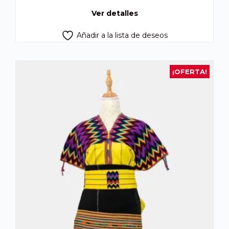
Q775.00.
Q725.00.
Ver detalles
Añadir a la lista de deseos
¡OFERTA!