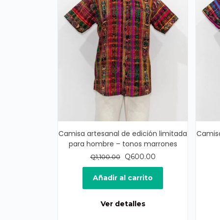
Camisa artesanal de edición limitada
Camisa
para hombre – tonos marrones
El
El
Q
600.00
Q
1,100.00
precio
precio
original
actual
Añadir al carrito
era:
es:
Q1,100.00.
Q600.00.
Ver detalles