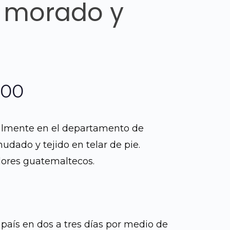
 morado y
El
.00
o
precio
almente en el departamento de
al
actual
udado y tejido en telar de pie.
ores guatemaltecos.
es:
.00.
Q600.00.
 país en dos a tres días por medio de