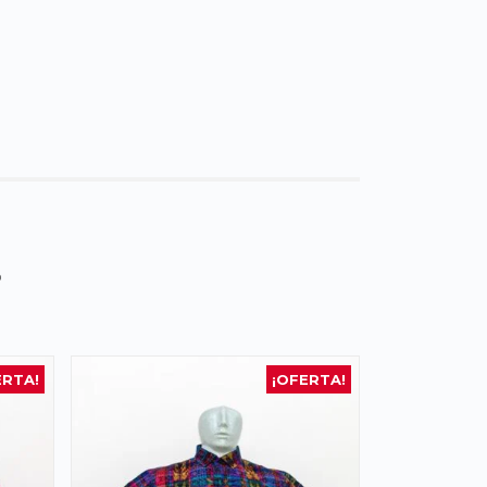
s
ERTA!
¡OFERTA!