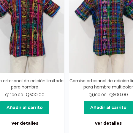
 artesanal de edición limitada
Camisa artesanal de edición l
para hombre
para hombre multicolo
El
El
El
El
Q
600.00
Q
600.00
Q
1,100.00
Q
1,100.00
precio
precio
precio
pr
original
actual
original
ac
Añadir al carrito
Añadir al carrito
era:
es:
era:
es
Q1,100.00.
Q600.00.
Q1,100.00.
Q6
Ver detalles
Ver detalles