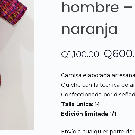
hombre –
naranja
El
Q
600
Q
1,100.00
preci
Camisa elaborada artesan
origin
Quiché con la técnica de an
Confeccionada por diseñad
era:
Talla única
: M
Q1,100
Edición limitada 1/1
Envío a cualquier parte del