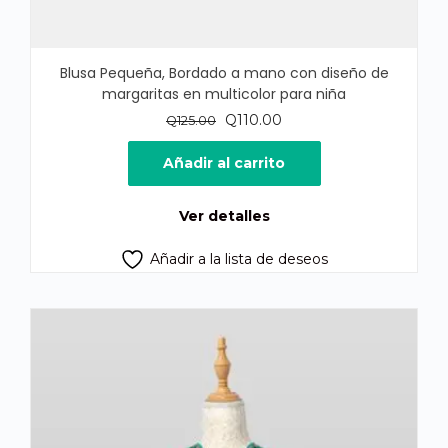
Blusa Pequeña, Bordado a mano con diseño de
margaritas en multicolor para niña
El
El
Q
110.00
Q
125.00
precio
precio
original
actual
Añadir al carrito
era:
es:
Q125.00.
Q110.00.
Ver detalles
Añadir a la lista de deseos