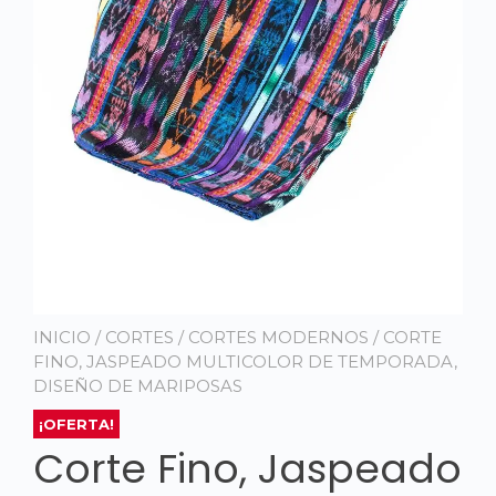
INICIO
/
CORTES
/
CORTES MODERNOS
/ CORTE
FINO, JASPEADO MULTICOLOR DE TEMPORADA,
DISEÑO DE MARIPOSAS
¡OFERTA!
Corte Fino, Jaspeado