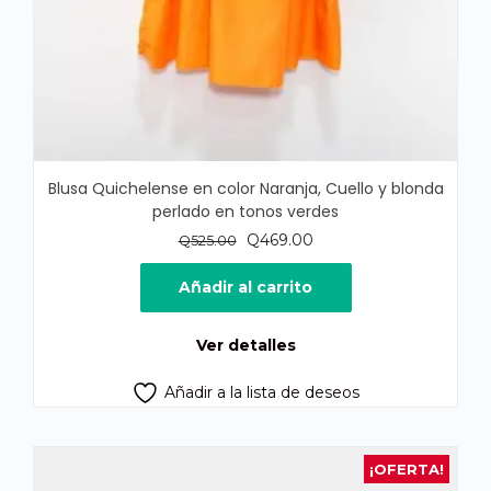
Blusa Quichelense en color Naranja, Cuello y blonda
perlado en tonos verdes
El
El
Q
469.00
Q
525.00
precio
precio
original
actual
Añadir al carrito
era:
es:
Q525.00.
Q469.00.
Ver detalles
Añadir a la lista de deseos
¡OFERTA!