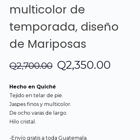
multicolor de
temporada, diseño
de Mariposas
El
El
Q
2,350.00
Q
2,700.00
precio
preci
Hecho en Quiché
original
actua
Tejido en telar de pie.
Jaspes finos y multicolor.
era:
es:
De ocho varas de largo.
Hilo cristal.
Q2,700.00.
Q2,35
-Envío gratis a toda Guatemala.