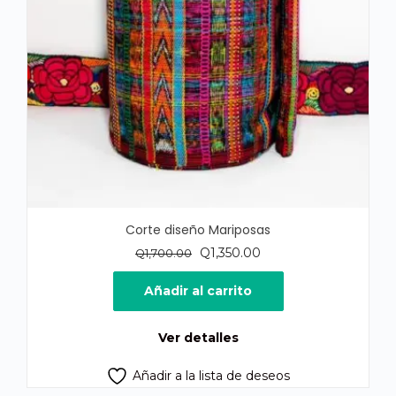
Corte diseño Mariposas
El
El
Q
1,350.00
Q
1,700.00
precio
precio
original
actual
Añadir al carrito
era:
es:
Q1,700.00.
Q1,350.00.
Ver detalles
Añadir a la lista de deseos