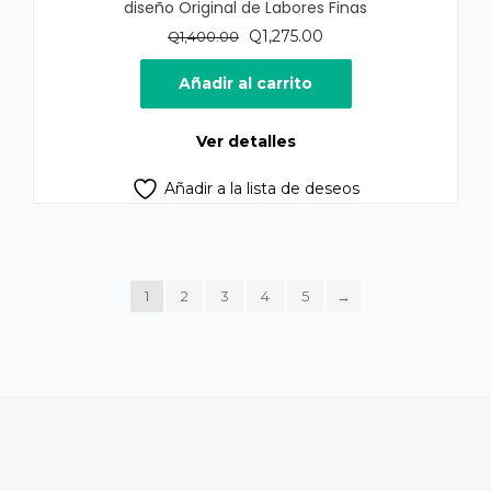
diseño Original de Labores Finas
El
El
Q
1,275.00
Q
1,400.00
precio
precio
original
actual
Añadir al carrito
era:
es:
Q1,400.00.
Q1,275.00.
Ver detalles
Añadir a la lista de deseos
1
2
3
4
5
→