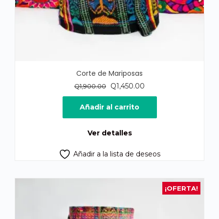
Corte de Mariposas
El
El
Q
1,450.00
Q
1,900.00
precio
precio
original
actual
Añadir al carrito
era:
es:
Q1,900.00.
Q1,450.00.
Ver detalles
Añadir a la lista de deseos
¡OFERTA!