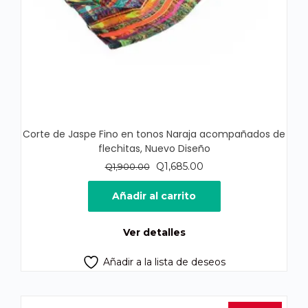
Corte de Jaspe Fino en tonos Naraja acompañados de
flechitas, Nuevo Diseño
El
El
Q
1,685.00
Q
1,900.00
precio
precio
original
actual
Añadir al carrito
era:
es:
Q1,900.00.
Q1,685.00.
Ver detalles
Añadir a la lista de deseos