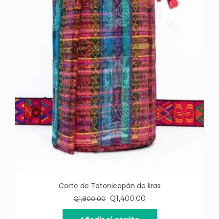
Corte de Totonicapán de liras
El
El
Q
1,400.00
Q
1,800.00
precio
precio
original
actual