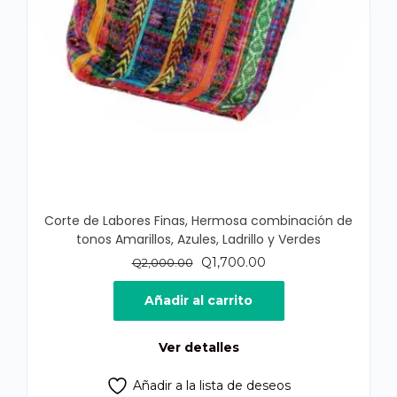
Corte de Labores Finas, Hermosa combinación de
tonos Amarillos, Azules, Ladrillo y Verdes
El
El
Q
1,700.00
Q
2,000.00
precio
precio
original
actual
Añadir al carrito
era:
es:
Q2,000.00.
Q1,700.00.
Ver detalles
Añadir a la lista de deseos