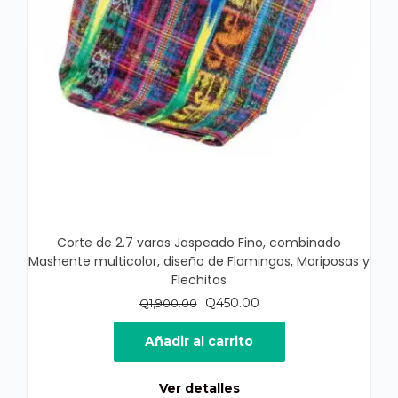
Corte de 2.7 varas Jaspeado Fino, combinado
Mashente multicolor, diseño de Flamingos, Mariposas y
Flechitas
El
El
Q
450.00
Q
1,900.00
precio
precio
original
actual
Añadir al carrito
era:
es:
Q1,900.00.
Q450.00.
Ver detalles