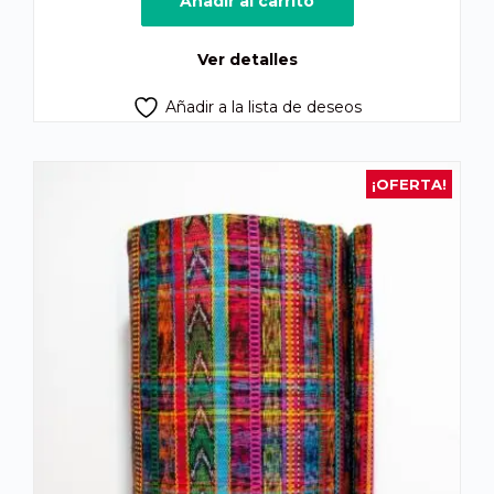
Añadir al carrito
era:
es:
Q1,800.00.
Q1,400.00.
Ver detalles
Añadir a la lista de deseos
¡OFERTA!