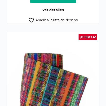
era:
es:
Q2,500.00.
Q2,100.00.
Ver detalles
Añadir a la lista de deseos
¡OFERTA!