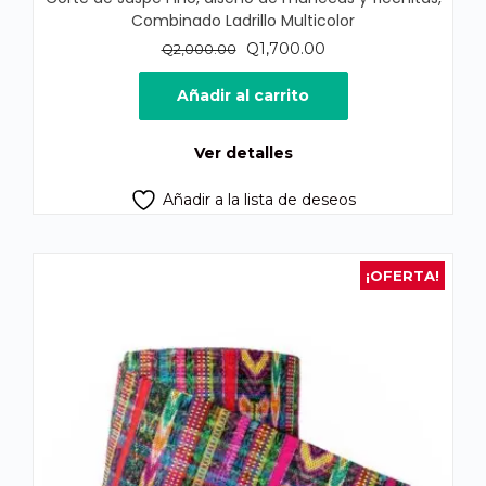
Combinado Ladrillo Multicolor
El
El
Q
1,700.00
Q
2,000.00
precio
precio
original
actual
Añadir al carrito
era:
es:
Q2,000.00.
Q1,700.00.
Ver detalles
Añadir a la lista de deseos
¡OFERTA!