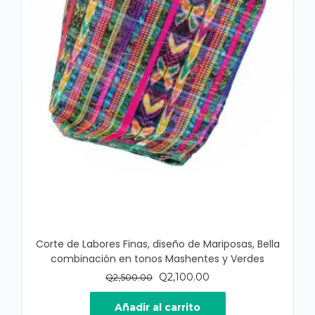
Corte de Labores Finas, diseño de Mariposas, Bella
combinación en tonos Mashentes y Verdes
El
El
Q
2,100.00
Q
2,500.00
precio
precio
original
actual
Añadir al carrito