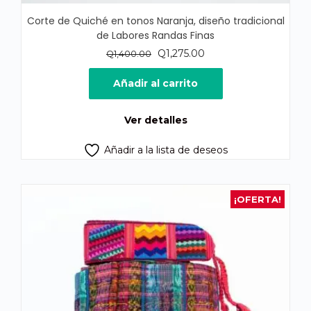
Corte de Quiché en tonos Naranja, diseño tradicional
de Labores Randas Finas
El
El
Q
1,275.00
Q
1,400.00
precio
precio
original
actual
Añadir al carrito
era:
es:
Q1,400.00.
Q1,275.00.
Ver detalles
Añadir a la lista de deseos
¡OFERTA!