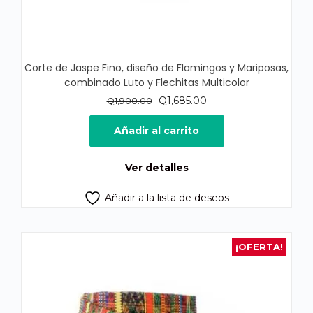
Corte de Jaspe Fino, diseño de Flamingos y Mariposas,
combinado Luto y Flechitas Multicolor
El
El
Q
1,685.00
Q
1,900.00
precio
precio
original
actual
Añadir al carrito
era:
es:
Q1,900.00.
Q1,685.00.
Ver detalles
Añadir a la lista de deseos
¡OFERTA!