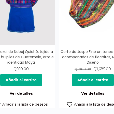
 azul de Nebaj Quiché, tejido a
Corte de Jaspe Fino en tonos 
huipiles de Guatemala, arte e
acompañados de flechitas, 
identidad Maya
Diseño
El
E
Q
560.00
Q
1,685.00
Q
1,900.00
precio
p
original
a
Añadir al carrito
Añadir al carrito
era:
es
Q1,900.00.
Q
Ver detalles
Ver detalles
Añadir a la lista de deseos
Añadir a la lista de de