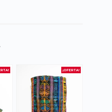
s
ERTA!
¡OFERTA!