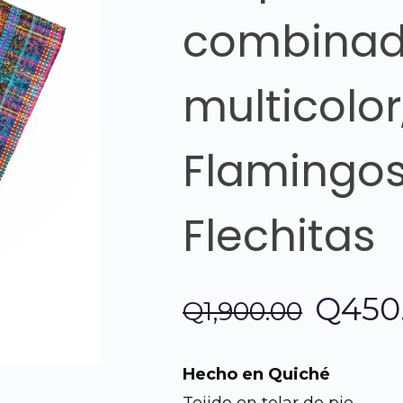
combinad
multicolor
Flamingos
Flechitas
El
Q
450
Q
1,900.00
preci
Hecho en Quiché
origin