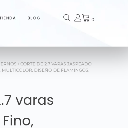
TIENDA
BLOG
0
DERNOS
/ CORTE DE 2.7 VARAS JASPEADO
MULTICOLOR, DISEÑO DE FLAMINGOS,
.7 varas
Fino,