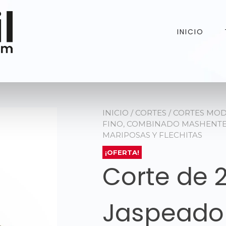
INICIO
INICIO
/
CORTES
/
CORTES MO
FINO, COMBINADO MASHENTE 
MARIPOSAS Y FLECHITAS
¡OFERTA!
Corte de 2
Jaspeado 