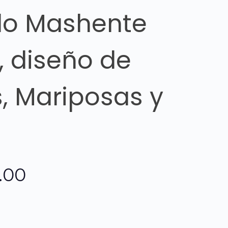
o Mashente
, diseño de
, Mariposas y
El
.00
o
precio
al
actual