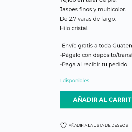
Tejido en telar de pie.
Jaspes finos y multicolor.
era:
De 2.7 varas de largo.
Q1,90
Hilo cristal.
-Envío gratis a toda Guate
-Págalo con depósito/trans
-Paga al recibir tu pedido.
1 disponibles
AÑADIR AL CARRI
AÑADIR A LA LISTA DE DESEOS