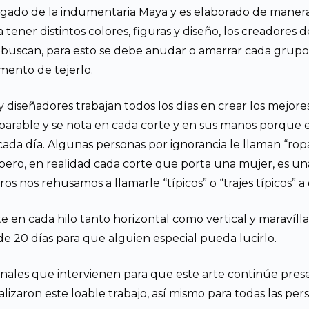
legado de la indumentaria Maya y es elaborado de manera
ner distintos colores, figuras y diseño, los creadores de
 buscan, para esto se debe anudar o amarrar cada grupo d
omento de tejerlo.
y diseñadores trabajan todos los días en crear los mejore
comparable y se nota en cada corte y en sus manos porque
da día. Algunas personas por ignorancia le llaman “ropa tí
pero, en realidad cada corte que porta una mujer, es un
ros nos rehusamos a llamarle “típicos” o “trajes típicos” a
e en cada hilo tanto horizontal como vertical y maravíl
e 20 días para que alguien especial pueda lucirlo.
nales que intervienen para que este arte continúe pre
izaron este loable trabajo, así mismo para todas las person