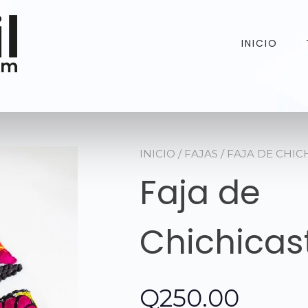
INICIO
INICIO
/
FAJAS
/ FAJA DE CHI
Faja de
Chichica
Q
250.00