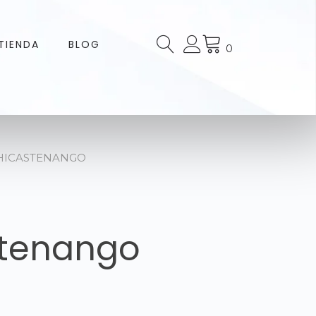
TIENDA
BLOG
0
CHICASTENANGO
stenango