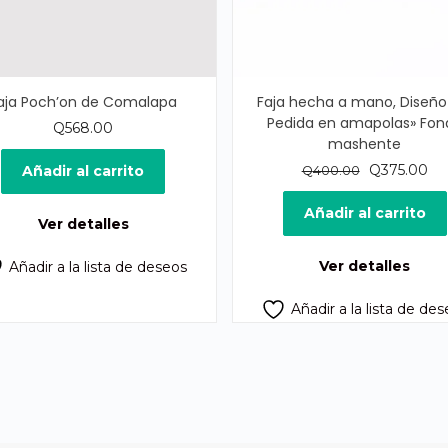
aja Poch’on de Comalapa
Faja hecha a mano, Diseño
Pedida en amapolas» Fon
Q
568.00
mashente
El
El
Q
375.00
Añadir al carrito
Q
400.00
precio
pr
original
act
Añadir al carrito
Ver detalles
era:
es:
Q400.00.
Q3
Ver detalles
Añadir a la lista de deseos
Añadir a la lista de de