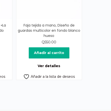
 «La
Faja tejida a mano, Diseño de
do
guardas multicolor en fondo blanco
hueso
Q
550.00
ecio
ual
Añadir al carrito
75.00.
Ver detalles
seos
Añadir a la lista de deseos