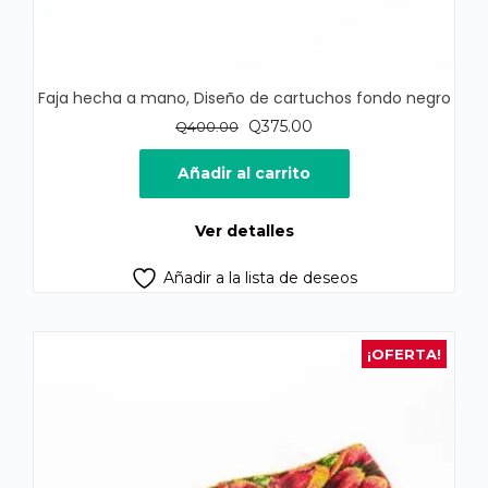
Faja hecha a mano, Diseño de cartuchos fondo negro
El
El
Q
375.00
Q
400.00
precio
precio
original
actual
Añadir al carrito
era:
es:
Q400.00.
Q375.00.
Ver detalles
Añadir a la lista de deseos
¡OFERTA!