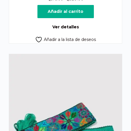
precio
precio
original
actual
Añadir al carrito
era:
es:
Q375.00.
Q320.00.
Ver detalles
Añadir a la lista de deseos