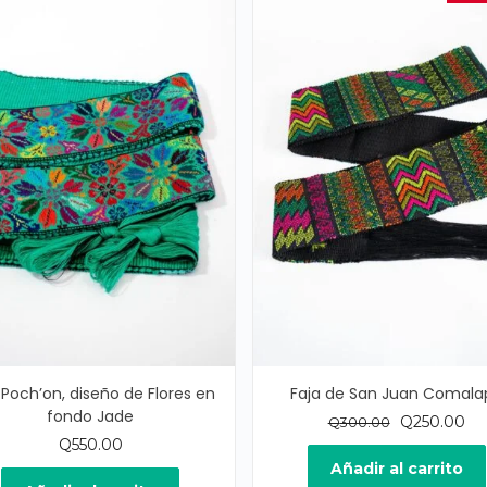
 Poch’on, diseño de Flores en
Faja de San Juan Comala
fondo Jade
El
El
Q
250.00
Q
300.00
precio
pr
Q
550.00
original
act
Añadir al carrito