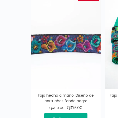
Faja hecha a mano, Diseño de
Faja
cartuchos fondo negro
El
El
Q
375.00
Q
400.00
precio
precio