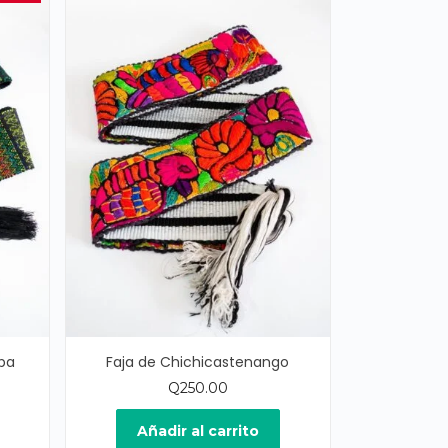
pa
Faja de Chichicastenango
Q
250.00
ecio
ual
Añadir al carrito