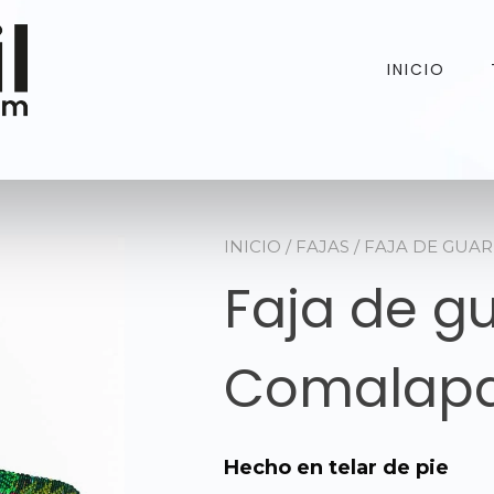
INICIO
INICIO
/
FAJAS
/ FAJA DE GUA
Faja de g
Comalap
Hecho en telar de pie