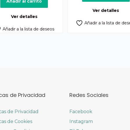
era:
es:
Añadir al carrito
Q300.00.
Q2
Ver detalles
Ver detalles
Añadir a la lista de de
Añadir a la lista de deseos
icas de Privacidad
Redes Sociales
icas de Privacidad
Facebook
icas de Cookies
Instagram