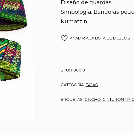
Diseño de guardas.
Simbología: Banderas peque
Kumatzin.
AÑADIR A LA LISTA DE DESEOS
SKU:
F00019
CATEGORÍA:
FAJAS
ETIQUETAS:
CINCHO
,
CINTURON TIPI