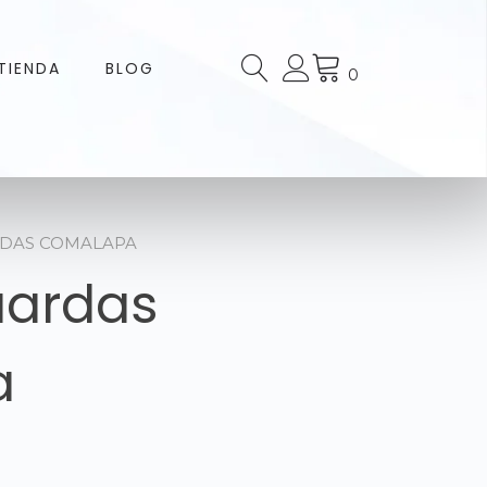
TIENDA
BLOG
0
RDAS COMALAPA
uardas
a