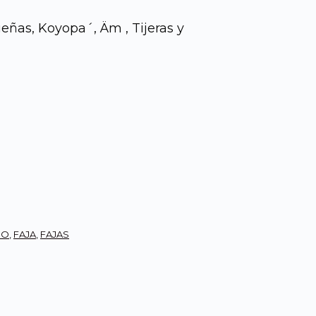
ñas, Koyopa´, Äm , Tijeras y
CO
,
FAJA
,
FAJAS