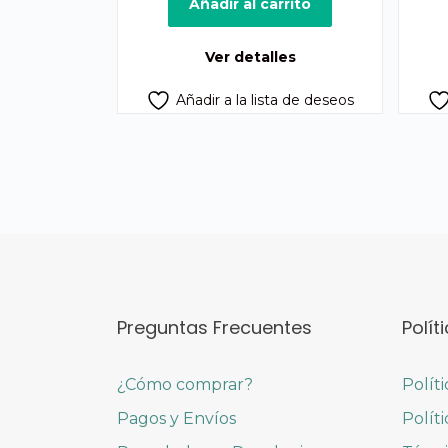
original
actual
Añadir al carrito
era:
es:
Q400.00.
Q375.00.
Ver detalles
Añadir a la lista de deseos
Preguntas Frecuentes
Polít
¿Cómo comprar?
Polít
Pagos y Envíos
Polít