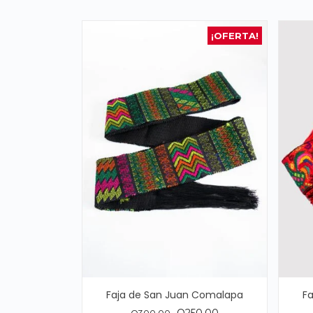
¡OFERTA!
Faja de San Juan Comalapa
F
El
El