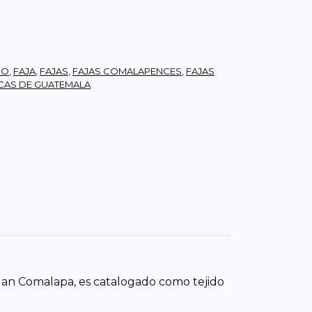
CO
,
FAJA
,
FAJAS
,
FAJAS COMALAPENCES
,
FAJAS
ICAS DE GUATEMALA
Juan Comalapa, es catalogado como tejido