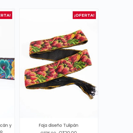
ERTA!
¡OFERTA!
ucán y
Faja diseño Tulipán
ro
El
El