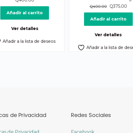
Q
400.00
El
El
Q
375.00
Q
400.00
precio
pr
Añadir al carrito
original
act
Añadir al carrito
era:
es:
Ver detalles
Q400.00.
Q3
Ver detalles
Añadir a la lista de deseos
Añadir a la lista de de
icas de Privacidad
Redes Sociales
icas de Privacidad
Facebook