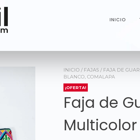
INICIO
INICIO
/
FAJAS
/ FAJA DE GUA
BLANCO, COMALAPA
¡OFERTA!
Faja de G
Multicolor