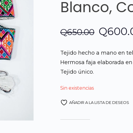
Blanco, 
El
Q
600.
Q
650.00
precio
Tejido hecho a mano en tel
origina
Hermosa faja elaborada en 
Tejido único.
era:
Sin existencias
Q650.0
AÑADIR A LA LISTA DE DESEOS