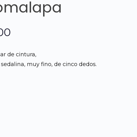
Comalapa
El
00
precio
ar de cintura,
l
actual
sedalina, muy fino, de cinco dedos.
es:
0.
Q600.00.