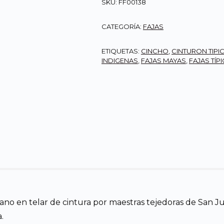
SKU:
FF00138
CATEGORÍA:
FAJAS
ETIQUETAS:
CINCHO
,
CINTURON TIPI
INDIGENAS
,
FAJAS MAYAS
,
FAJAS TÍP
mano en telar de cintura por maestras tejedoras de San 
.