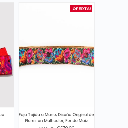
¡OFERTA!
pa
Faja Tejida a Mano, Diseño Original de
Flores en Multicolor, Fondo Maíz
El
El