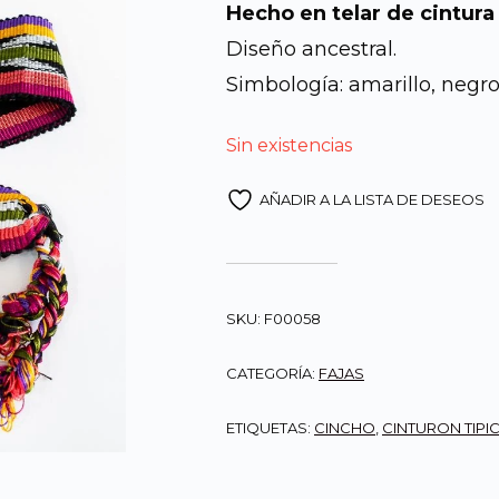
Hecho en telar de cintura
original
Diseño ancestral.
Simbología: amarillo, negro
era:
Sin existencias
Q90.00
AÑADIR A LA LISTA DE DESEOS
SKU:
F00058
CATEGORÍA:
FAJAS
ETIQUETAS:
CINCHO
,
CINTURON TIPI