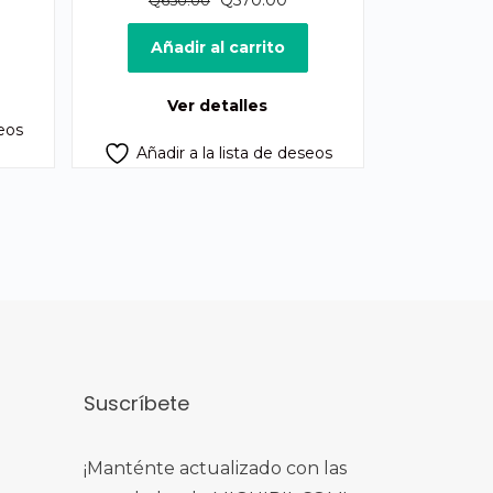
Q
570.00
Q
650.00
precio
precio
original
actual
Añadir al carrito
era:
es:
Q650.00.
Q570.00.
Ver detalles
seos
Añadir a la lista de deseos
Suscríbete
¡Manténte actualizado con las