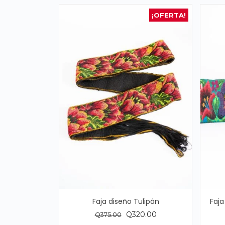
¡OFERTA!
Faja diseño Tulipán
Faja
El
El
Q
320.00
Q
375.00
precio
precio