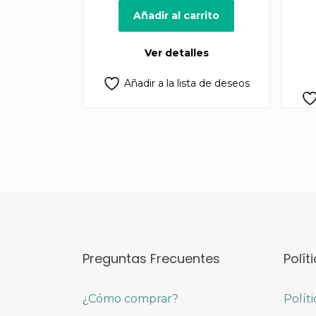
original
actual
Añadir al carrito
era:
es:
Q375.00.
Q320.00.
Ver detalles
Añadir a la lista de deseos
Preguntas Frecuentes
Polít
¿Cómo comprar?
Polít