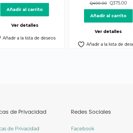
precio
precio
El
El
Q
375.00
Q
400.00
original
actual
precio
pr
Añadir al carrito
era:
es:
original
act
Añadir al carrito
Q400.00.
Q375.00.
era:
es:
Ver detalles
Q400.00.
Q3
Ver detalles
Añadir a la lista de deseos
Añadir a la lista de de
icas de Privacidad
Redes Sociales
icas de Privacidad
Facebook