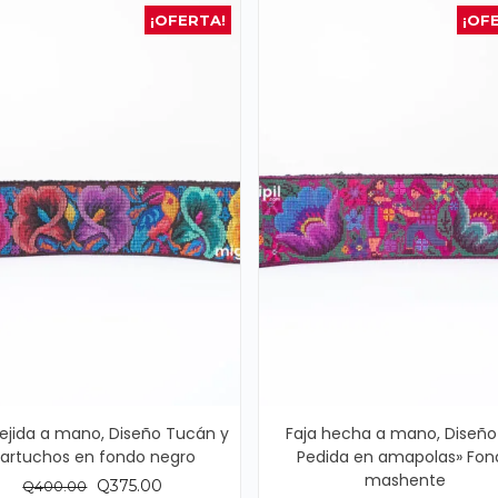
¡OFERTA!
¡OF
tejida a mano, Diseño Tucán y
Faja hecha a mano, Diseño
artuchos en fondo negro
Pedida en amapolas» Fon
mashente
El
El
Q
375.00
Q
400.00