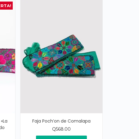
ERTA!
 «La
Faja Poch’on de Comalapa
do
Q
568.00