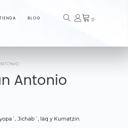
TIENDA
BLOG
0
 ANTONIO
an Antonio
opa´, Jichab´, läq y Kumatzin.