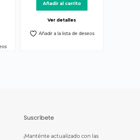
Añadir al carrito
ecio
ual
Ver detalles
75.00.
Añadir a la lista de deseos
seos
Suscríbete
¡Manténte actualizado con las