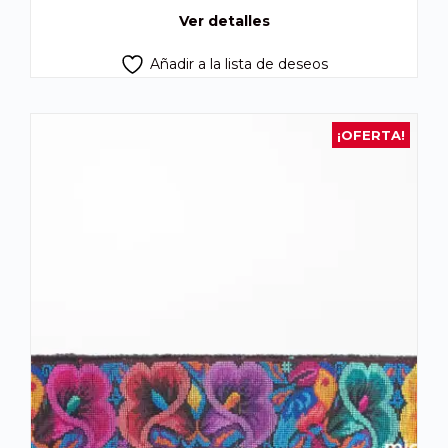
Q375.00.
Q320.00.
Ver detalles
Añadir a la lista de deseos
¡OFERTA!