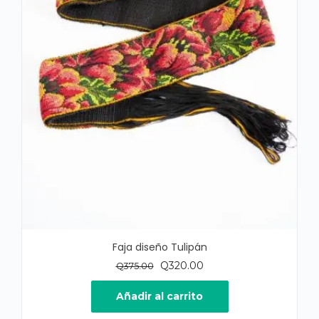
Faja diseño Tulipán
El
El
Q
320.00
Q
375.00
precio
precio
original
actual
Añadir al carrito
era:
es: