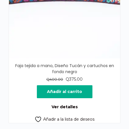
Faja tejida a mano, Diseño Tucán y cartuchos en
fondo negro
El
El
Q
375.00
Q
400.00
precio
precio
original
actual
Añadir al carrito
era:
es:
Q400.00.
Q375.00.
Ver detalles
Añadir a la lista de deseos