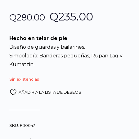
El
El
Q
235.00
Q
280.00
precio
precio
Hecho en telar de pie
original
actual
Diseño de guardas y bailarines.
Simbología: Banderas pequeñas, Rupan Läq y
era:
es:
Kumatzin.
Q280.00.
Q235.00.
Sin existencias
AÑADIR A LA LISTA DE DESEOS
SKU:
F00047