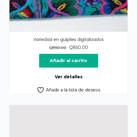
Variedad en güipiles digitalizados
El
El
Q
850.00
Q
950.00
precio
precio
original
actual
Añadir al carrito
era:
es:
Q950.00.
Q850.00.
Ver detalles
Añadir a la lista de deseos