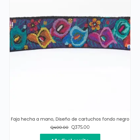
Faja hecha a mano, Diseño de cartuchos fondo negro
El
El
Q
375.00
Q
400.00
precio
precio
original
actual