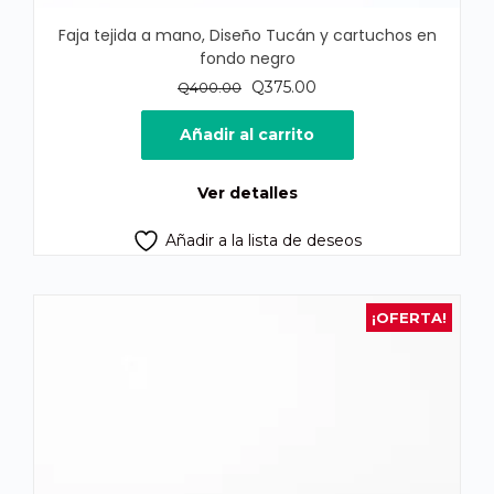
Faja tejida a mano, Diseño Tucán y cartuchos en
fondo negro
El
El
Q
375.00
Q
400.00
precio
precio
original
actual
Añadir al carrito
era:
es:
Q400.00.
Q375.00.
Ver detalles
Añadir a la lista de deseos
¡OFERTA!