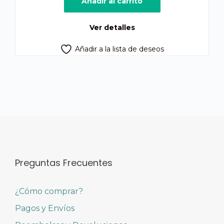
Añadir al carrito
era:
es:
Q400.00.
Q375.00.
Ver detalles
Añadir a la lista de deseos
Preguntas Frecuentes
¿Cómo comprar?
Pagos y Envíos