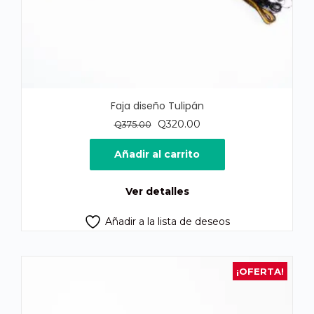
Faja diseño Tulipán
El
El
Q
320.00
Q
375.00
precio
precio
original
actual
Añadir al carrito
era:
es:
Q375.00.
Q320.00.
Ver detalles
Añadir a la lista de deseos
¡OFERTA!