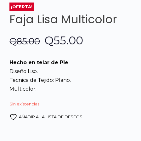
¡OFERTA!
Faja Lisa Multicolor
El
El
Q
55.00
Q
85.00
precio
precio
Hecho en telar de Pie
original
actual
Diseño Liso.
Tecnica de Tejido: Plano.
era:
es:
Multicolor.
Q85.00.
Q55.00.
Sin existencias
AÑADIR A LA LISTA DE DESEOS