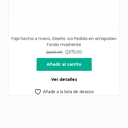
Faja hecha a mano, Diseño «La Pedida en amapolas»
Fondo mashente
El
El
Q
375.00
Q
400.00
precio
precio
original
actual
Añadir al carrito
era:
es:
Q400.00.
Q375.00.
Ver detalles
Añadir a la lista de deseos