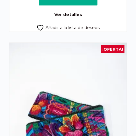
era:
es:
Q200.00.
Q180.00.
Ver detalles
Añadir a la lista de deseos
¡OFERTA!