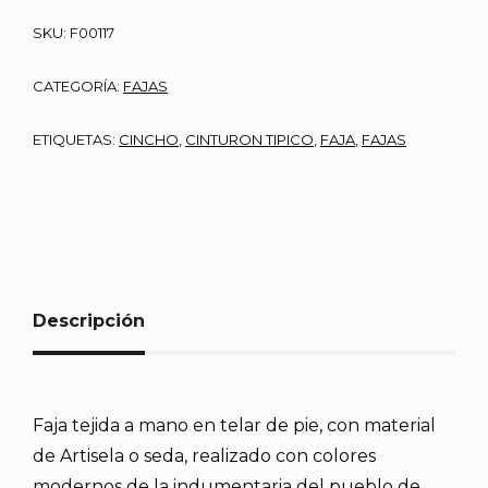
SKU:
F00117
CATEGORÍA:
FAJAS
ETIQUETAS:
CINCHO
,
CINTURON TIPICO
,
FAJA
,
FAJAS
Descripción
Faja tejida a mano en telar de pie, con material
de Artisela o seda, realizado con colores
modernos de la indumentaria del pueblo de