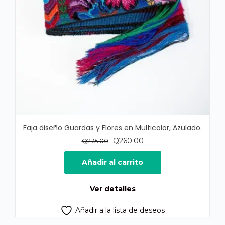
Faja diseño Guardas y Flores en Multicolor, Azulado.
El
El
Q
260.00
Q
275.00
precio
precio
original
actual
Añadir al carrito
era:
es:
Q275.00.
Q260.00.
Ver detalles
Añadir a la lista de deseos