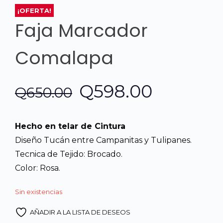
¡OFERTA!
Faja Marcador
Comalapa
El
El
Q
598.00
Q
650.00
precio
precio
Hecho en telar de Cintura
original
actual
Diseño Tucán entre Campanitas y Tulipanes.
Tecnica de Tejido: Brocado.
era:
es:
Color: Rosa.
Q650.00.
Q598.00
Sin existencias
AÑADIR A LA LISTA DE DESEOS