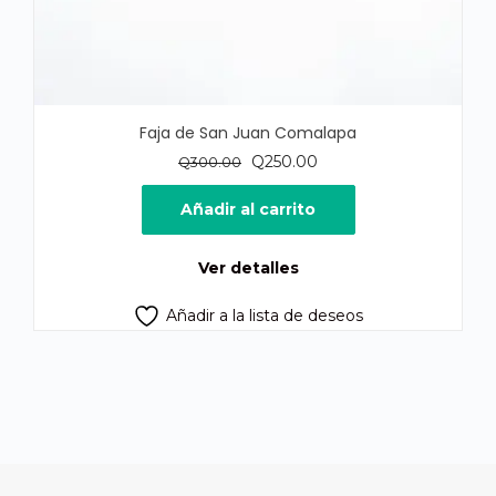
Faja de San Juan Comalapa
El
El
Q
250.00
Q
300.00
precio
precio
original
actual
Añadir al carrito
era:
es:
Q300.00.
Q250.00.
Ver detalles
Añadir a la lista de deseos