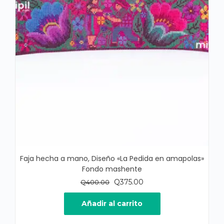
Faja hecha a mano, Diseño «La Pedida en amapolas»
Fondo mashente
El
El
Q
375.00
Q
400.00
precio
precio
original
actual
Añadir al carrito
era:
es:
Q400.00.
Q375.00.