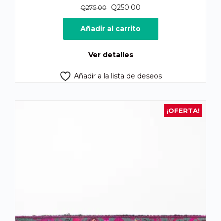
El
El
Q
250.00
Q
275.00
precio
precio
original
actual
Añadir al carrito
era:
es:
Q275.00.
Q250.00.
Ver detalles
Añadir a la lista de deseos
¡OFERTA!