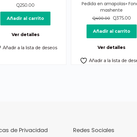
Pedida en amapolas» Fon
Q
250.00
mashente
El
El
Q
375.00
Añadir al carrito
Q
400.00
precio
pr
original
act
Añadir al carrito
Ver detalles
era:
es:
Q400.00.
Q3
Ver detalles
Añadir a la lista de deseos
Añadir a la lista de de
icas de Privacidad
Redes Sociales