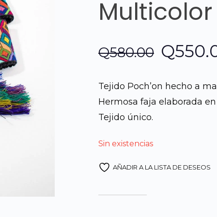
Multicolor
El
Q
550.
Q
580.00
precio
Tejido Poch’on hecho a man
origina
Hermosa faja elaborada en 
Tejido único.
era:
Sin existencias
Q580.
AÑADIR A LA LISTA DE DESEOS