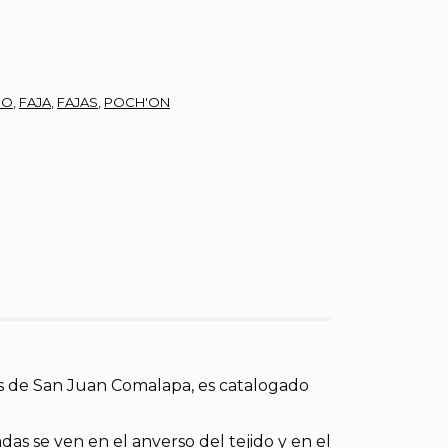
CO
,
FAJA
,
FAJAS
,
POCH'ON
ras de San Juan Comalapa, es catalogado
das se ven en el anverso del tejido y en el