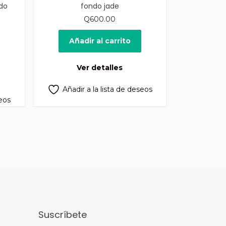
do
fondo jade
Q
600.00
ecio
Añadir al carrito
ual
Ver detalles
75.00.
Añadir a la lista de deseos
seos
Suscríbete