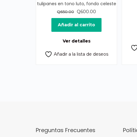
tulipanes en tono luto, fondo celeste
El
El
Q
600.00
Q
650.00
precio
precio
original
actual
Añadir al carrito
era:
es:
Q650.00.
Q600.00.
Ver detalles
Añadir a la lista de deseos
Preguntas Frecuentes
Polít