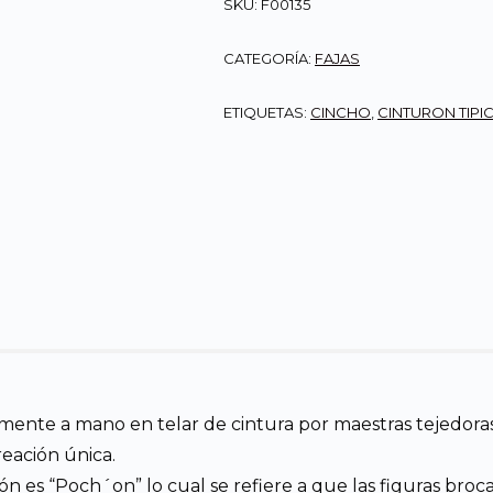
SKU:
F00135
CATEGORÍA:
FAJAS
ETIQUETAS:
CINCHO
,
CINTURON TIPI
talmente a mano en telar de cintura por maestras tejedo
reación única.
ión es “Poch´on” lo cual se refiere a que las figuras broca