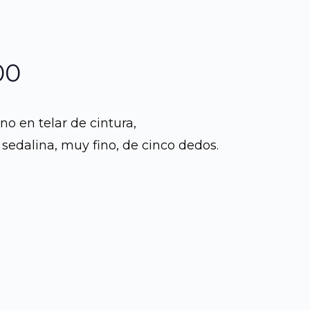
El
00
precio
o en telar de cintura,
l
actual
sedalina, muy fino, de cinco dedos.
es:
00.
Q550.00.