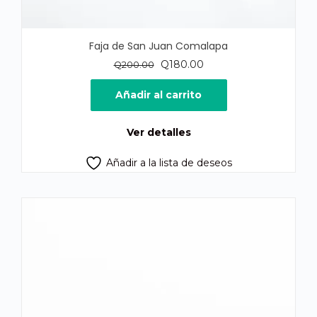
Faja de San Juan Comalapa
El
El
Q
180.00
Q
200.00
precio
precio
original
actual
Añadir al carrito
era:
es:
Q200.00.
Q180.00.
Ver detalles
Añadir a la lista de deseos