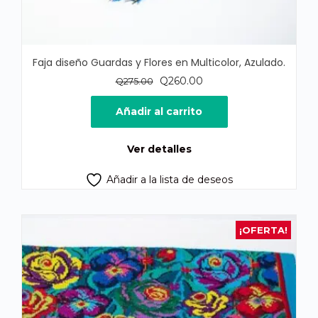
Faja diseño Guardas y Flores en Multicolor, Azulado.
El
El
Q
260.00
Q
275.00
precio
precio
original
actual
Añadir al carrito
era:
es:
Q275.00.
Q260.00.
Ver detalles
Añadir a la lista de deseos
¡OFERTA!