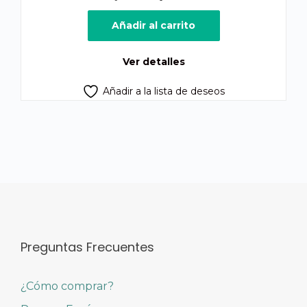
precio
precio
original
actual
Añadir al carrito
era:
es:
Q950.00.
Q850.00.
Ver detalles
Añadir a la lista de deseos
Preguntas Frecuentes
¿Cómo comprar?