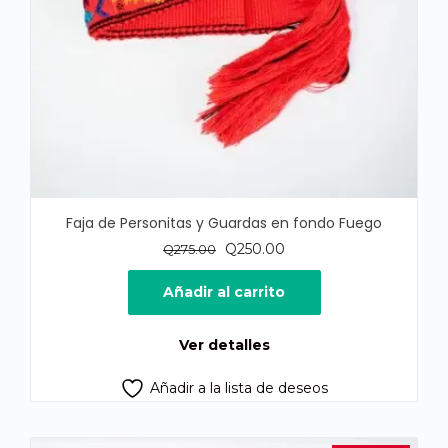
Faja de Personitas y Guardas en fondo Fuego
El
El
Q
250.00
Q
275.00
precio
precio
original
actual
Añadir al carrito
era:
es:
Q275.00.
Q250.00.
Ver detalles
Añadir a la lista de deseos