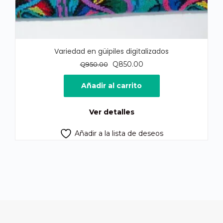
Variedad en güipiles digitalizados
El
El
Q
850.00
Q
950.00
precio
precio
original
actual
Añadir al carrito
era:
es:
Q950.00.
Q850.00.
Ver detalles
Añadir a la lista de deseos