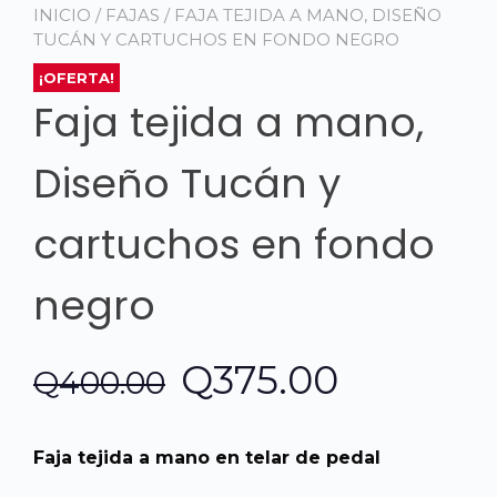
INICIO
/
FAJAS
/ FAJA TEJIDA A MANO, DISEÑO
TUCÁN Y CARTUCHOS EN FONDO NEGRO
¡OFERTA!
Faja tejida a mano,
Diseño Tucán y
cartuchos en fondo
negro
El
El
Q
375.00
Q
400.00
precio
precio
Faja tejida a mano en telar de pedal
original
actual