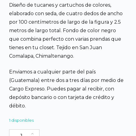
Diseño de tucanes y cartuchos de colores,
era:
es:
elaborado con seda, de cuatro dedos de ancho
por 100 centímetros de largo de la figura y 2.5
Q400.00.
Q375.00
metros de largo total. Fondo de color negro
que combina perfecto con varias prendas que
tienes en tu closet. Tejido en San Juan
Comalapa, Chimaltenango.
Enviamos a cualquier parte del país
(Guatemala) entre dos a tres días por medio de
Cargo Expreso. Puedes pagar al recibir, con
depósito bancario o con tarjeta de crédito y
débito.
1 disponibles
Faja tejida a mano, Diseño Tucán y cartuchos en fondo negro ca