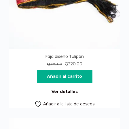
Faja diseño Tulipán
El
El
Q
320.00
Q
375.00
precio
precio
original
actual
Añadir al carrito
era:
es:
Q375.00.
Q320.00.
Ver detalles
Añadir a la lista de deseos