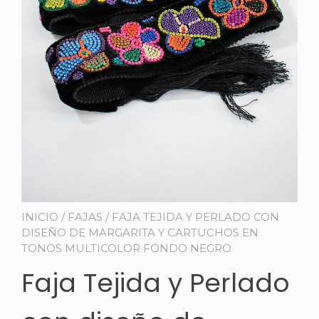
INICIO
/
FAJAS
/ FAJA TEJIDA Y PERLADO CON
DISEÑO DE MARGARITA Y CARTUCHOS EN
TONOS MULTICOLOR FONDO NEGRO
Faja Tejida y Perlado