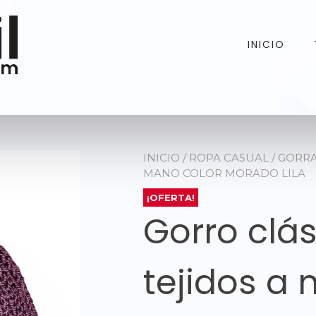
INICIO
INICIO
/
ROPA CASUAL
/
GORR
MANO COLOR MORADO LILA
¡OFERTA!
Gorro clá
tejidos a