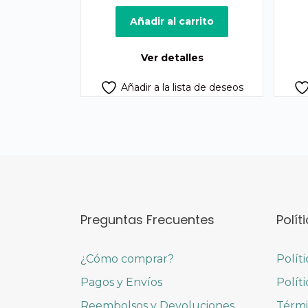
precio
precio
original
actual
Añadir al carrito
era:
es:
Q75.00.
Q55.00.
Ver detalles
Añadir a la lista de deseos
Preguntas Frecuentes
Polít
¿Cómo comprar?
Polít
Pagos y Envíos
Polít
Reembolsos y Devoluciones
Térmi