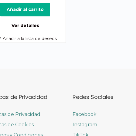
precio
precio
original
actual
Añadir al carrito
era:
es:
Q75.00.
Q55.00.
Ver detalles
Añadir a la lista de deseos
icas de Privacidad
Redes Sociales
icas de Privacidad
Facebook
icas de Cookies
Instagram
nos y Condiciones
TikTok