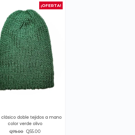
¡OFERTA!
 clásico doble tejidos a mano
color verde olivo
El
El
Q
55.00
Q
75.00