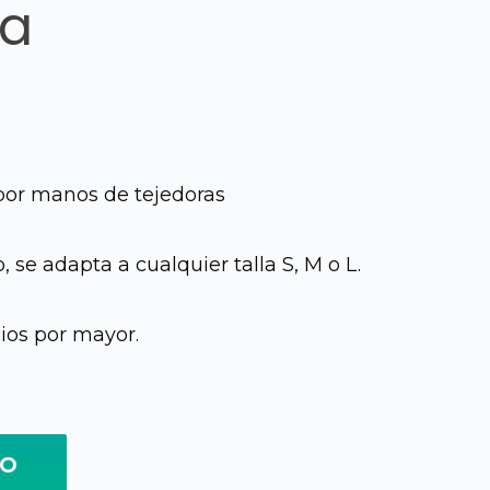
la
El
precio
por manos de tejedoras
actual
 se adapta a cualquier talla S, M o L.
es:
Q55.00.
ios por mayor.
TO