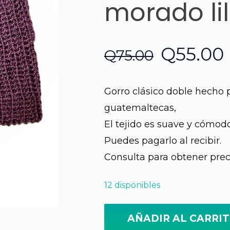
morado li
El
Q
55.00
Q
75.00
precio
Gorro clásico doble hecho 
original
guatemaltecas,
El tejido es suave y cómodo,
era:
Puedes pagarlo al recibir.
Q75.00.
Consulta para obtener prec
12 disponibles
AÑADIR AL CARRI