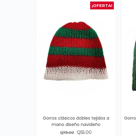
¡OFERTA!
Gorros clásicos dobles tejidos a
Gorro
mano diseño navideño
El
El
Q
55.00
Q
75.00