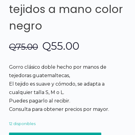
tejidos a mano color
negro
El
El
Q
55.00
Q
75.00
precio
precio
Gorro clásico doble hecho por manos de
original
actual
tejedoras guatemaltecas,
El tejido es suave y cómodo, se adapta a
era:
es:
cualquier talla S, M o L.
Puedes pagarlo al recibir.
Q75.00.
Q55.00.
Consulta para obtener precios por mayor.
12 disponibles