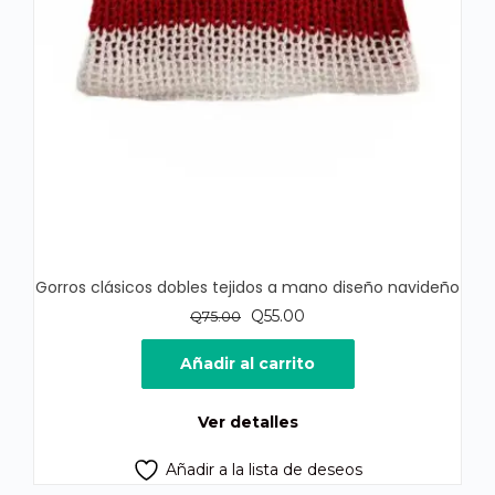
Gorros clásicos dobles tejidos a mano diseño navideño
El
El
Q
55.00
Q
75.00
precio
precio
original
actual
Añadir al carrito
era:
es:
Q75.00.
Q55.00.
Ver detalles
Añadir a la lista de deseos