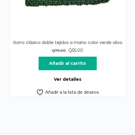
Gorro clásico doble tejidos a mano color verde olivo
El
El
Q
55.00
Q
75.00
precio
precio
original
actual
Añadir al carrito
era:
es:
Q75.00.
Q55.00.
Ver detalles
Añadir a la lista de deseos