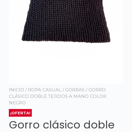
INICIO
/
ROPA CASUAL
/
GORRAS
/ GORRO
CLÁSICO DOBLE TEJIDOS A MANO COLOR
NEGRO
¡OFERTA!
Gorro clásico doble