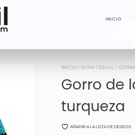
INICIO
INICIO
/
ROPA CASUAL
/
GORR
Gorro de l
turqueza
AÑADIR A LA LISTA DE DESEOS