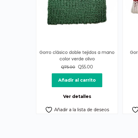
Gorro clásico doble tejidos a mano
Gor
color verde olivo
El
El
Q
55.00
Q
75.00
precio
precio
original
actual
Añadir al carrito
era:
es:
Q75.00.
Q55.00.
Ver detalles
Añadir a la lista de deseos