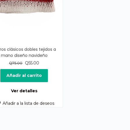
ros clásicos dobles tejidos a
mano diseño navideño
El
El
Q
55.00
Q
75.00
precio
precio
original
actual
Añadir al carrito
era:
es:
Q75.00.
Q55.00.
Ver detalles
Añadir a la lista de deseos