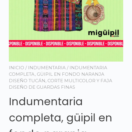
INICIO
/
INDUMENTARIA
/ INDUMENTARIA
COMPLETA, GÜIPIL EN FONDO NARANJA
DISEÑO TUCÁN, CORTE MULTICOLOR Y FAJA
DISEÑO DE GUARDAS FINAS
Indumentaria
completa, güipil en