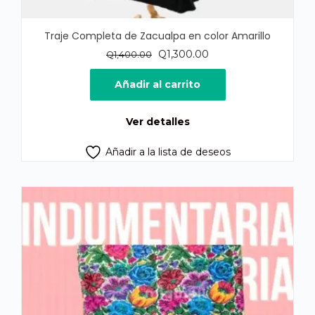
Traje Completa de Zacualpa en color Amarillo
El
El
Q
1,300.00
Q
1,400.00
precio
precio
original
actual
Añadir al carrito
era:
es:
Q1,400.00.
Q1,300.00.
Ver detalles
Añadir a la lista de deseos