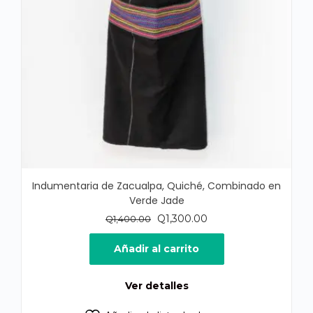
Indumentaria de Zacualpa, Quiché, Combinado en
Verde Jade
El
El
Q
1,300.00
Q
1,400.00
precio
precio
original
actual
Añadir al carrito
era:
es:
Q1,400.00.
Q1,300.00.
Ver detalles