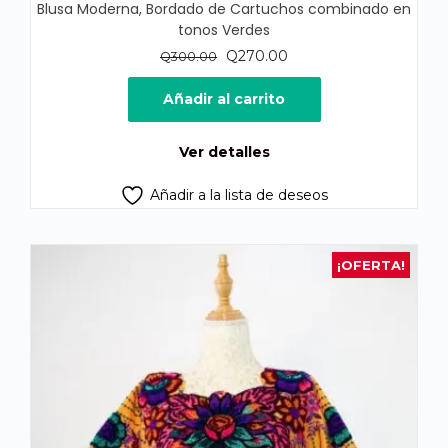
Blusa Moderna, Bordado de Cartuchos combinado en
tonos Verdes
El
El
Q
270.00
Q
300.00
precio
precio
original
actual
Añadir al carrito
era:
es:
Q300.00.
Q270.00.
Ver detalles
Añadir a la lista de deseos
¡OFERTA!