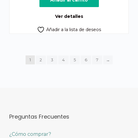
Añadir al carrito
era:
es:
Q300.00.
Q270.00.
Ver detalles
Añadir a la lista de deseos
1
2
3
4
5
6
7
→
Preguntas Frecuentes
¿Cómo comprar?