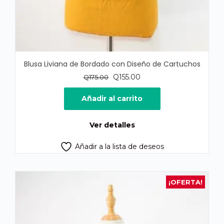
Blusa Liviana de Bordado con Diseño de Cartuchos
El
El
Q
155.00
Q
175.00
precio
precio
original
actual
Añadir al carrito
era:
es:
Q175.00.
Q155.00.
Ver detalles
Añadir a la lista de deseos
¡OFERTA!