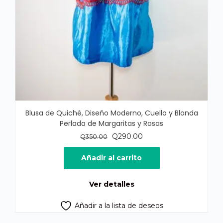
Blusa de Quiché, Diseño Moderno, Cuello y Blonda
Perlada de Margaritas y Rosas
El
El
Q
290.00
Q
350.00
precio
precio
original
actual
Añadir al carrito
era:
es:
Q350.00.
Q290.00.
Ver detalles
Añadir a la lista de deseos