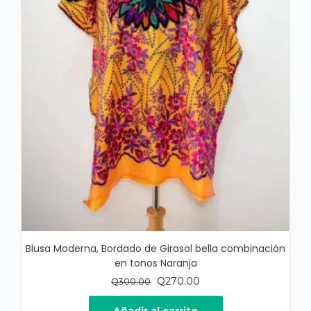
Blusa Moderna, Bordado de Girasol bella combinación
en tonos Naranja
El
El
Q
270.00
Q
300.00
precio
precio
original
actual