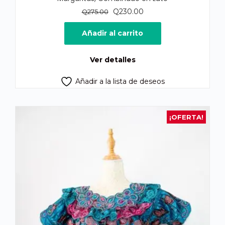
El
El
Q
230.00
Q
275.00
precio
precio
original
actual
Añadir al carrito
era:
es:
Q275.00.
Q230.00.
Ver detalles
Añadir a la lista de deseos
¡OFERTA!