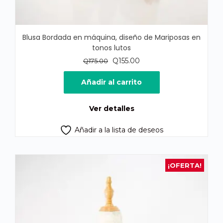
Blusa Bordada en máquina, diseño de Mariposas en
tonos lutos
El
El
Q
155.00
Q
175.00
precio
precio
original
actual
Añadir al carrito
era:
es:
Q175.00.
Q155.00.
Ver detalles
Añadir a la lista de deseos
¡OFERTA!