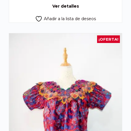
Q300.00.
Q250.00.
Ver detalles
Añadir a la lista de deseos
¡OFERTA!