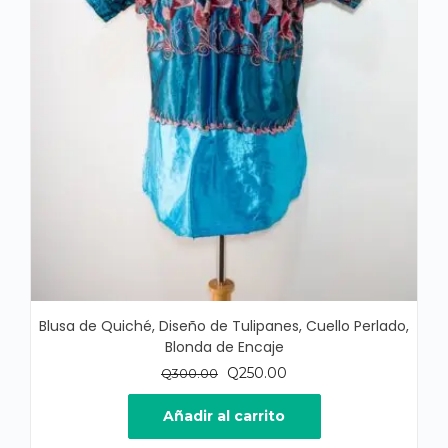
Blusa de Quiché, Diseño de Tulipanes, Cuello Perlado,
Blonda de Encaje
El
El
Q
250.00
Q
300.00
precio
precio
original
actual
Añadir al carrito
era:
es: