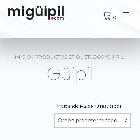
Ir
al
Alt
contenido
0
nav
INICIO
/ PRODUCTOS ETIQUETADOS “GÜIPIL”
Güipil
Mostrando 1–12 de 78 resultados
Orden predeterminado