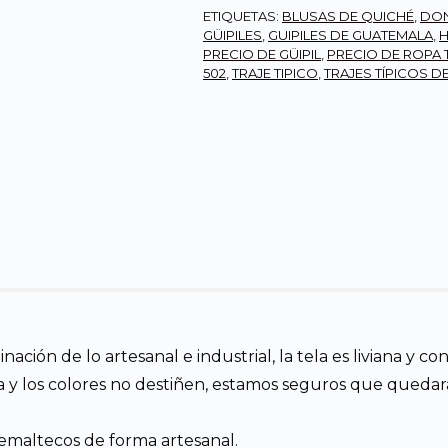
ETIQUETAS:
BLUSAS DE QUICHÉ
,
DON
GÜIPILES
,
GUIPILES DE GUATEMALA
,
H
PRECIO DE GÜIPIL
,
PRECIO DE ROPA 
502
,
TRAJE TIPICO
,
TRAJES TÍPICOS 
ión de lo artesanal e industrial, la tela es liviana y con
a y los colores no destiñen, estamos seguros que queda
emaltecos de forma artesanal.