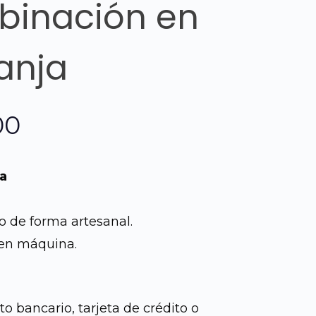
binación en
anja
El
00
precio
a
l
actual
o de forma artesanal.
es:
 en máquina.
0.
Q270.00.
o bancario, tarjeta de crédito o