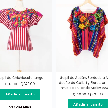
üipil de Chichicastenango
Güipil de Atitlán, Bordado a 
diseño de Colibrí y Flores, en
El
El
Q
825.00
Q
875.00
multicolor, Fondo Melón Az
precio
precio
original
actual
El
El
Q
470.00
Añadir al carrito
Q
550.00
era:
es:
precio
pr
Q875.00.
Q825.00.
original
act
Añadir al carrito
Ver detalles