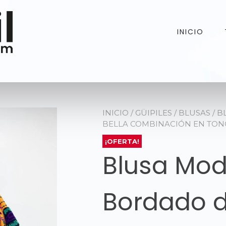
INICIO
INICIO
/
GÜIPILES
/
BLUSAS
/ B
BELLA COMBINACIÓN EN TON
¡OFERTA!
Blusa Mod
Bordado d