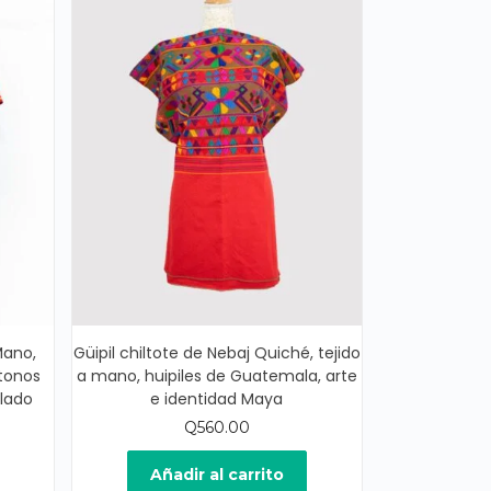
Mano,
Güipil chiltote de Nebaj Quiché, tejido
 tonos
a mano, huipiles de Guatemala, arte
ulado
e identidad Maya
Q
560.00
ecio
ual
Añadir al carrito