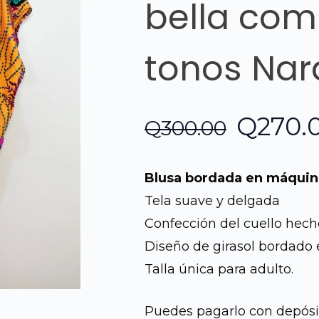
bella com
tonos Nar
El
Q
270.
Q
300.00
precio
Blusa bordada en máquin
origina
Tela suave y delgada
Confección del cuello hech
era:
Diseño de girasol bordado
Q300.0
Talla única para adulto.
Puedes pagarlo con depósit