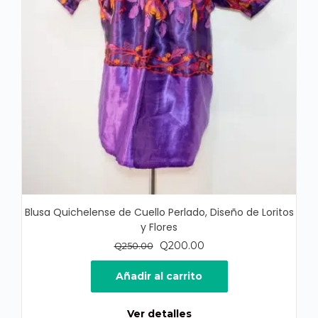
Blusa Quichelense de Cuello Perlado, Diseño de Loritos
y Flores
El
El
Q
200.00
Q
250.00
precio
precio
original
actual
Añadir al carrito
era:
es:
Q250.00.
Q200.00.
Ver detalles