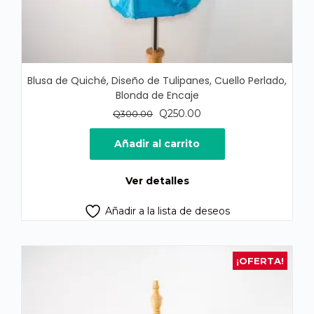
Blusa de Quiché, Diseño de Tulipanes, Cuello Perlado,
Blonda de Encaje
El
El
Q
250.00
Q
300.00
precio
precio
original
actual
Añadir al carrito
era:
es:
Q300.00.
Q250.00.
Ver detalles
Añadir a la lista de deseos
¡OFERTA!