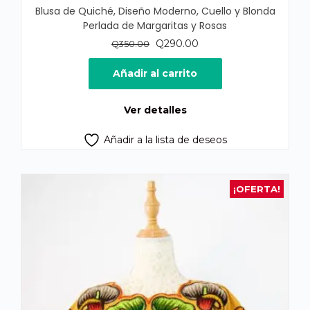
Blusa de Quiché, Diseño Moderno, Cuello y Blonda
Perlada de Margaritas y Rosas
El
El
Q
290.00
Q
350.00
precio
precio
original
actual
Añadir al carrito
era:
es:
Q350.00.
Q290.00.
Ver detalles
Añadir a la lista de deseos
¡OFERTA!