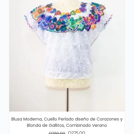
Blusa Moderna, Cuello Perlado diseño de Corazones y
Blonda de Gallitos, Combinado Verano
El
El
Q
225.00
Q
250.00