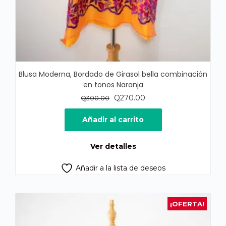
Blusa Moderna, Bordado de Girasol bella combinación
en tonos Naranja
El
El
Q
270.00
Q
300.00
precio
precio
original
actual
Añadir al carrito
era:
es:
Q300.00.
Q270.00.
Ver detalles
Añadir a la lista de deseos
¡OFERTA!