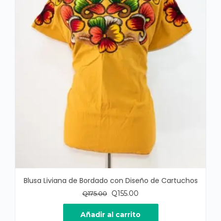
Blusa Liviana de Bordado con Diseño de Cartuchos
El
El
Q
155.00
Q
175.00
precio
precio
original
actual
Añadir al carrito