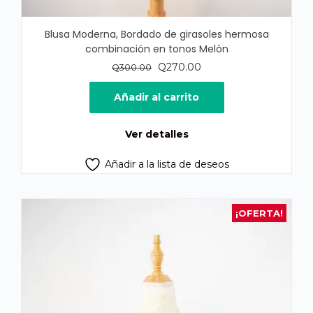
Blusa Moderna, Bordado de girasoles hermosa
combinación en tonos Melón
El
El
Q
270.00
Q
300.00
precio
precio
original
actual
Añadir al carrito
era:
es:
Q300.00.
Q270.00.
Ver detalles
Añadir a la lista de deseos
¡OFERTA!