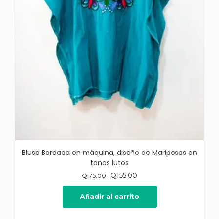
Blusa Bordada en máquina, diseño de Mariposas en
tonos lutos
El
El
Q
155.00
Q
175.00
precio
precio
original
actual
Añadir al carrito
era:
es:
Q175.00.
Q155.00.