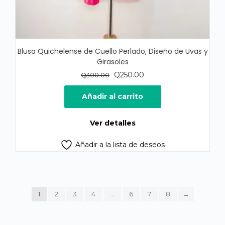
Blusa Quichelense de Cuello Perlado, Diseño de Uvas y
Girasoles
El
El
Q
250.00
Q
300.00
precio
precio
original
actual
Añadir al carrito
era:
es:
Q300.00.
Q250.00.
Ver detalles
Añadir a la lista de deseos
1
2
3
4
…
6
7
8
→