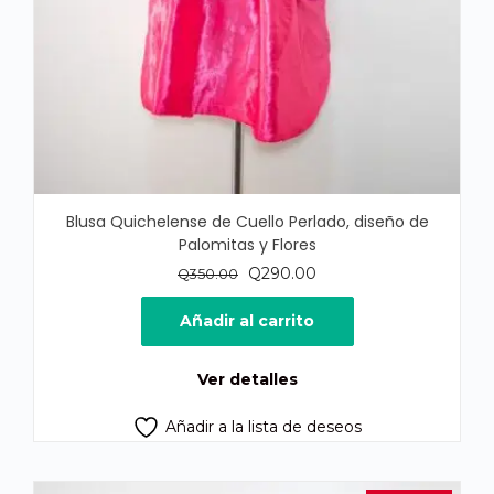
Blusa Quichelense de Cuello Perlado, diseño de
Palomitas y Flores
El
El
Q
290.00
Q
350.00
precio
precio
original
actual
Añadir al carrito
era:
es:
Q350.00.
Q290.00.
Ver detalles
Añadir a la lista de deseos