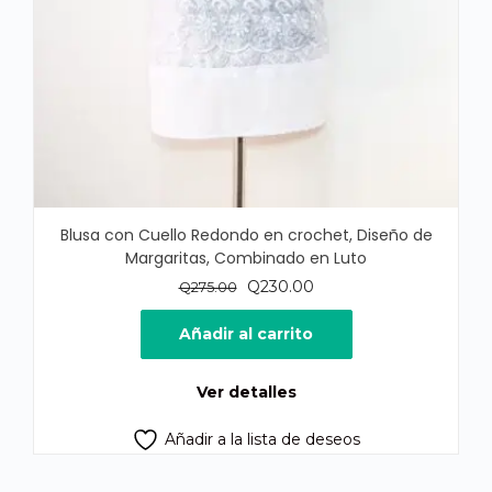
Blusa con Cuello Redondo en crochet, Diseño de
Margaritas, Combinado en Luto
El
El
Q
230.00
Q
275.00
precio
precio
original
actual
Añadir al carrito
era:
es:
Q275.00.
Q230.00.
Ver detalles
Añadir a la lista de deseos