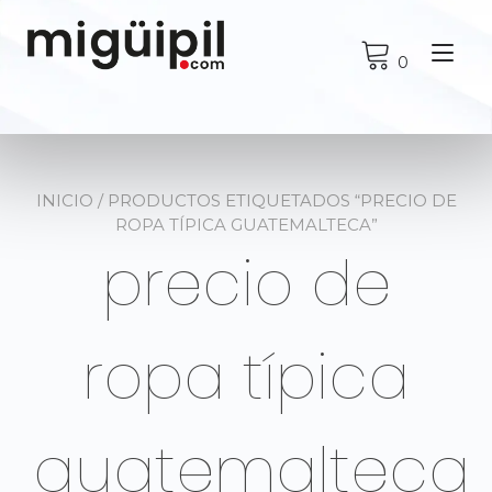
Ir
al
Alt
contenido
0
nav
INICIO
/ PRODUCTOS ETIQUETADOS “PRECIO DE
ROPA TÍPICA GUATEMALTECA”
precio de
ropa típica
guatemalteca