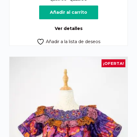
precio
precio
original
actual
Añadir al carrito
era:
es:
Q250.00.
Q225.00.
Ver detalles
Añadir a la lista de deseos
¡OFERTA!