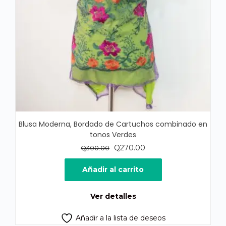
Blusa Moderna, Bordado de Cartuchos combinado en
tonos Verdes
El
El
Q
270.00
Q
300.00
precio
precio
original
actual
Añadir al carrito
era:
es:
Q300.00.
Q270.00.
Ver detalles
Añadir a la lista de deseos