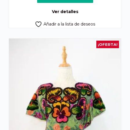
era:
es:
Q175.00.
Q155.00.
Ver detalles
Añadir a la lista de deseos
¡OFERTA!