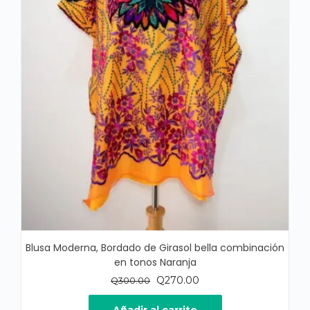
Blusa Moderna, Bordado de Girasol bella combinación
en tonos Naranja
El
El
Q
270.00
Q
300.00
precio
precio
original
actual