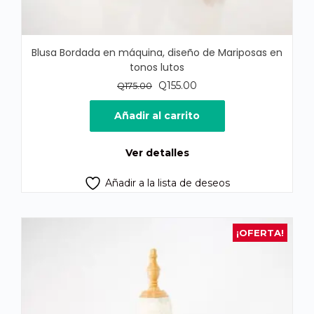
Blusa Bordada en máquina, diseño de Mariposas en
tonos lutos
El
El
Q
155.00
Q
175.00
precio
precio
original
actual
Añadir al carrito
era:
es:
Q175.00.
Q155.00.
Ver detalles
Añadir a la lista de deseos
¡OFERTA!