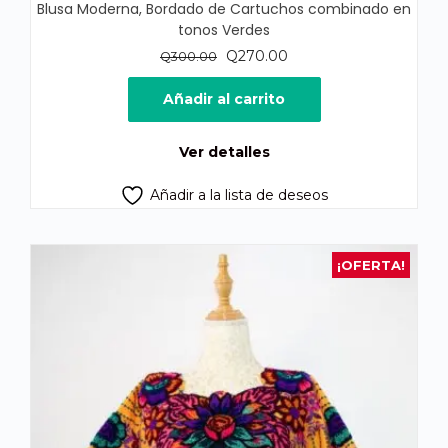
Blusa Moderna, Bordado de Cartuchos combinado en
tonos Verdes
El
El
Q
270.00
Q
300.00
precio
precio
original
actual
Añadir al carrito
era:
es:
Q300.00.
Q270.00.
Ver detalles
Añadir a la lista de deseos
¡OFERTA!