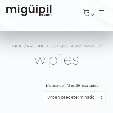
Ir
al
Alt
contenido
0
nav
INICIO
/ PRODUCTOS ETIQUETADOS “WIPILES”
wipiles
Mostrando 1–12 de 59 resultados
Orden predeterminado