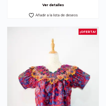
Q300.00.
Q250.00.
Ver detalles
Añadir a la lista de deseos
¡OFERTA!