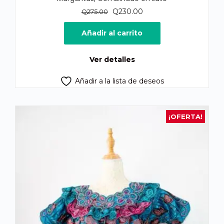
El
El
Q
230.00
Q
275.00
precio
precio
original
actual
Añadir al carrito
era:
es:
Q275.00.
Q230.00.
Ver detalles
Añadir a la lista de deseos
¡OFERTA!