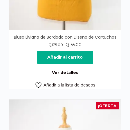
Blusa Liviana de Bordado con Diseño de Cartuchos
El
El
Q
155.00
Q
175.00
precio
precio
original
actual
Añadir al carrito
era:
es:
Q175.00.
Q155.00.
Ver detalles
Añadir a la lista de deseos
¡OFERTA!