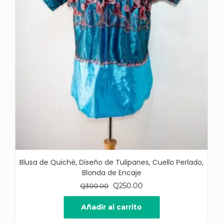
Blusa de Quiché, Diseño de Tulipanes, Cuello Perlado,
Blonda de Encaje
El
El
Q
250.00
Q
300.00
precio
precio
original
actual
Añadir al carrito
era:
es: