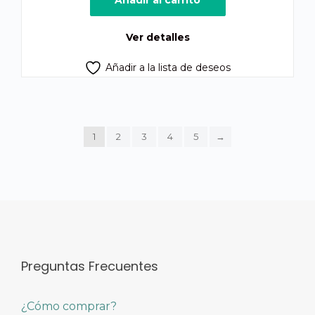
Añadir al carrito
era:
es:
Q300.00.
Q270.00.
Ver detalles
Añadir a la lista de deseos
1
2
3
4
5
→
Preguntas Frecuentes
¿Cómo comprar?