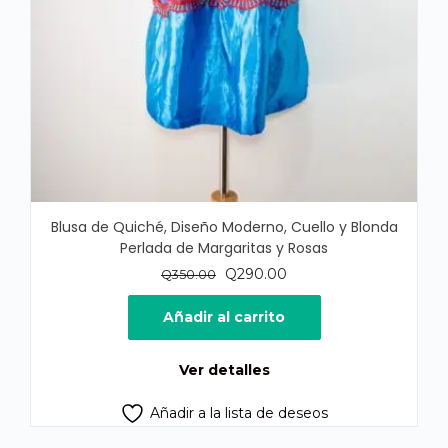
Blusa de Quiché, Diseño Moderno, Cuello y Blonda
Perlada de Margaritas y Rosas
El
El
Q
290.00
Q
350.00
precio
precio
original
actual
Añadir al carrito
era:
es:
Q350.00.
Q290.00.
Ver detalles
Añadir a la lista de deseos