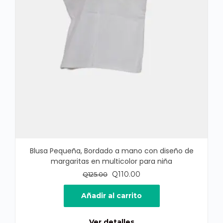
Blusa Pequeña, Bordado a mano con diseño de
margaritas en multicolor para niña
El
El
Q
110.00
Q
125.00
precio
precio
original
actual
Añadir al carrito
era:
es:
Q125.00.
Q110.00.
Ver detalles