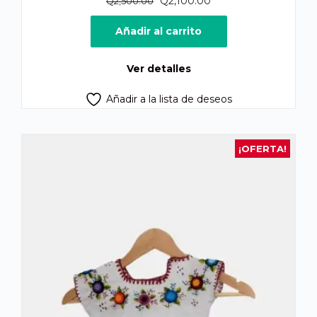
Q
2,100.00
Q
2,500.00
precio
precio
original
actual
Añadir al carrito
era:
es:
Q2,500.00.
Q2,100.00.
Ver detalles
Añadir a la lista de deseos
¡OFERTA!