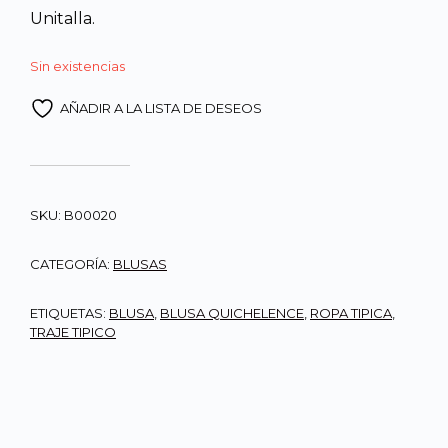
Unitalla.
Q900.00.
Q800.0
Sin existencias
AÑADIR A LA LISTA DE DESEOS
SKU:
B00020
CATEGORÍA:
BLUSAS
ETIQUETAS:
BLUSA
,
BLUSA QUICHELENCE
,
ROPA TIPICA
,
TRAJE TIPICO