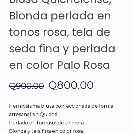
Blonda perlada en
tonos rosa, tela de
seda fina y perlada
en color Palo Rosa
El
El
Q
800.00
Q
900.00
precio
precio
Hermosísima blusa confeccionada de forma
original
actual
artesanal en Quiché.
Perlado en tornasol de primera.
era:
es:
Blonda y tela fina en color rosa.