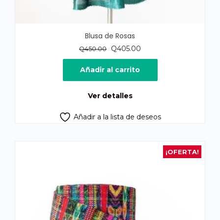
Blusa de Rosas
El
El
Q
405.00
Q
450.00
precio
precio
original
actual
Añadir al carrito
era:
es:
Q450.00.
Q405.00.
Ver detalles
Añadir a la lista de deseos
¡OFERTA!