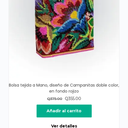
Bolsa tejida a Mano, diseño de Campanitas doble color,
en fondo rojizo
El
El
Q
355.00
Q
375.00
precio
precio
original
actual
Añadir al carrito
era:
es:
Q375.00.
Q355.00.
Ver detalles