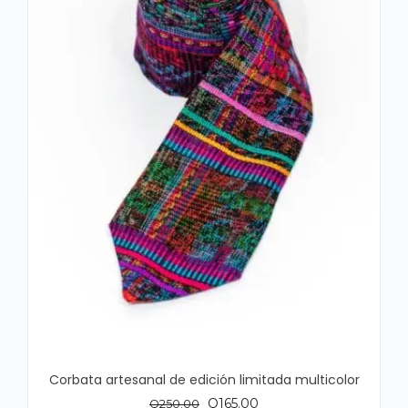
Corbata artesanal de edición limitada multicolor
El
El
Q
165.00
Q
250.00