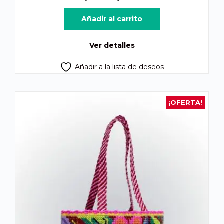
precio
precio
original
actual
Añadir al carrito
era:
es:
Q250.00.
Q165.00.
Ver detalles
Añadir a la lista de deseos
¡OFERTA!