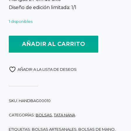
Diseño de edición limitada: 1/1
1 disponibles
Canasta tejida a Mamo, diseño Tulipanes en Fondo Rojizo canti
AÑADIR AL CARRITO
AÑADIR A LA LISTA DE DESEOS
SKU:
HANDBAG00010
CATEGORÍAS:
BOLSAS
,
TATA NANA
ETIQUETAS:
BOLSAS ARTESANALES
,
BOLSAS DE MANO
,