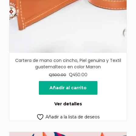
Cartera de mano con cincho, Piel genuina y Textil
guatemalteco en color Marron
El
El
Q
450.00
Q
500.00
precio
precio
original
actual
Añadir al carrito
era:
es:
Q500.00.
Q450.00.
Ver detalles
Añadir a la lista de deseos