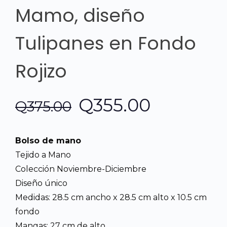
Mamo, diseño
Tulipanes en Fondo
Rojizo
El
El
Q
355.00
Q
375.00
precio
precio
Bolso de mano
original
actual
Tejido a Mano
Colección Noviembre-Diciembre
era:
es:
Diseño único
Medidas: 28.5 cm ancho x 28.5 cm alto x 10.5 cm
Q375.00.
Q355.00.
fondo
Mangas: 27 cm de alto