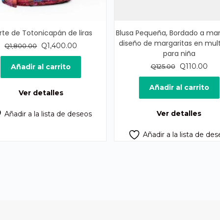
rte de Totonicapán de liras
Blusa Pequeña, Bordado a ma
diseño de margaritas en mult
El
El
Q
1,400.00
Q
1,800.00
para niña
precio
precio
original
actual
El
El
Q
110.00
Añadir al carrito
Q
125.00
era:
es:
precio
pre
Q1,800.00.
Q1,400.00.
original
act
Añadir al carrito
Ver detalles
era:
es:
Q125.00.
Q11
Ver detalles
Añadir a la lista de deseos
Añadir a la lista de de