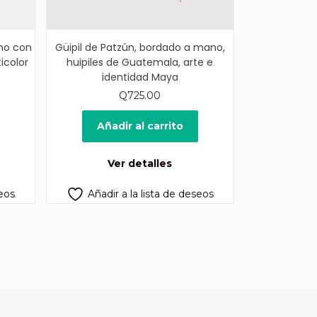
no con
Güipil de Patzún, bordado a mano,
icolor
huipiles de Guatemala, arte e
identidad Maya
Q
725.00
cio
ual
Añadir al carrito
0.00.
Ver detalles
seos
Añadir a la lista de deseos