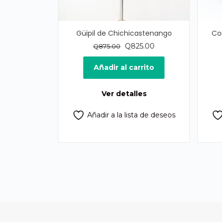
Güipil de Chichicastenango
Co
El
El
Q
825.00
Q
875.00
precio
precio
original
actual
Añadir al carrito
era:
es:
Q875.00.
Q825.00.
Ver detalles
Añadir a la lista de deseos