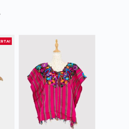
s
ERTA!