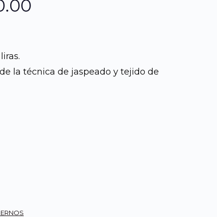
El
0.00
o
precio
al
actual
iras.
de la técnica de jaspeado y tejido de
es:
0.00.
Q1,100.00.
DERNOS