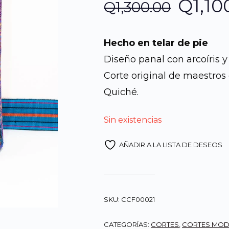
El
Q
1,10
Q
1,300.00
preci
Hecho en telar de pie
origin
Diseño panal con arcoíris y l
Corte original de maestros 
era:
Quiché.
Q1,30
Sin existencias
AÑADIR A LA LISTA DE DESEOS
SKU:
CCF00021
CATEGORÍAS:
CORTES
,
CORTES MO