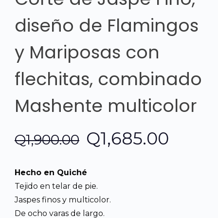
diseño de Flamingos
y Mariposas con
flechitas, combinado
Mashente multicolor
El
El
Q
1,685.00
Q
1,900.00
precio
preci
Hecho en Quiché
original
actua
Tejido en telar de pie.
Jaspes finos y multicolor.
era:
es:
De ocho varas de largo.