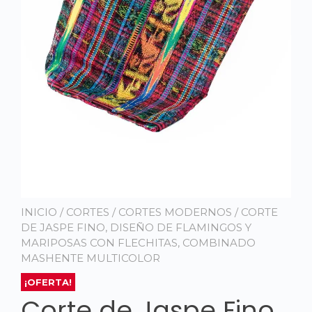
INICIO
/
CORTES
/
CORTES MODERNOS
/ CORTE
DE JASPE FINO, DISEÑO DE FLAMINGOS Y
MARIPOSAS CON FLECHITAS, COMBINADO
MASHENTE MULTICOLOR
¡OFERTA!
Corte de Jaspe Fino,