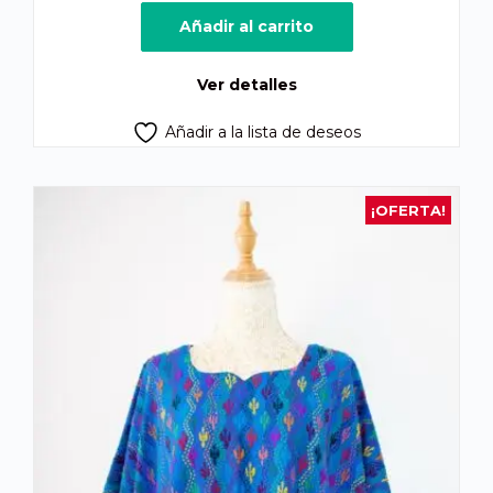
precio
precio
original
actual
Añadir al carrito
era:
es:
Q400.00.
Q370.00.
Ver detalles
Añadir a la lista de deseos
¡OFERTA!