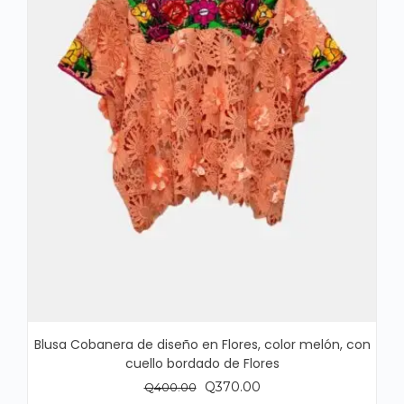
Blusa Cobanera de diseño en Flores, color melón, con
cuello bordado de Flores
El
El
Q
370.00
Q
400.00