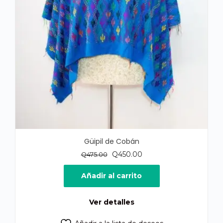
Güipil de Cobán
El
El
Q
450.00
Q
475.00
precio
precio
original
actual
Añadir al carrito
era:
es:
Q475.00.
Q450.00.
Ver detalles