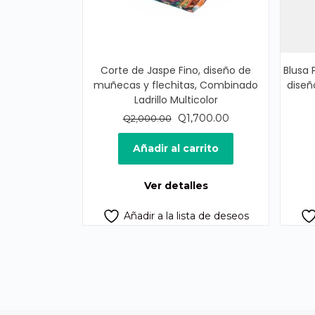
Corte de Jaspe Fino, diseño de
Blusa
muñecas y flechitas, Combinado
diseñ
Ladrillo Multicolor
El
El
Q
1,700.00
Q
2,000.00
precio
precio
original
actual
Añadir al carrito
era:
es:
Q2,000.00.
Q1,700.00.
Ver detalles
Añadir a la lista de deseos