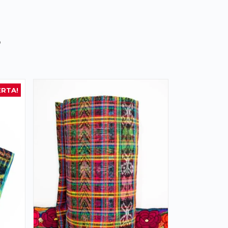
s
ERTA!