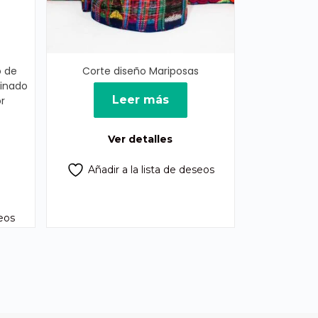
o de
Corte diseño Mariposas
binado
Leer más
r
l
recio
Ver detalles
ctual
:
Añadir a la lista de deseos
1,685.00.
seos