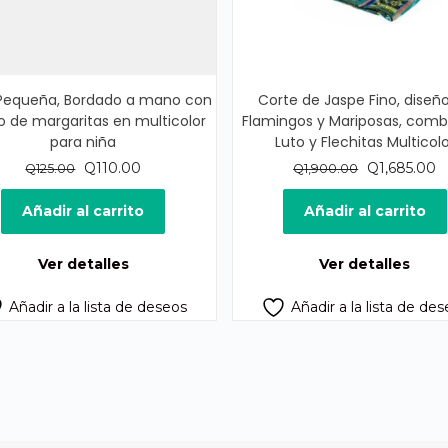
 Pequeña, Bordado a mano con
Corte de Jaspe Fino, diseñ
o de margaritas en multicolor
Flamingos y Mariposas, com
para niña
Luto y Flechitas Multicolo
El
El
El
E
Q
110.00
Q
1,685.00
Q
125.00
Q
1,900.00
precio
precio
precio
p
original
actual
original
a
Añadir al carrito
Añadir al carrito
era:
es:
era:
es
Q125.00.
Q110.00.
Q1,900.00.
Q
Ver detalles
Ver detalles
Añadir a la lista de deseos
Añadir a la lista de de