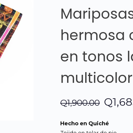
Mariposas 
hermosa 
en tonos la
multicolor
El
Q
1,6
Q
1,900.00
preci
Hecho en Quiché
origin