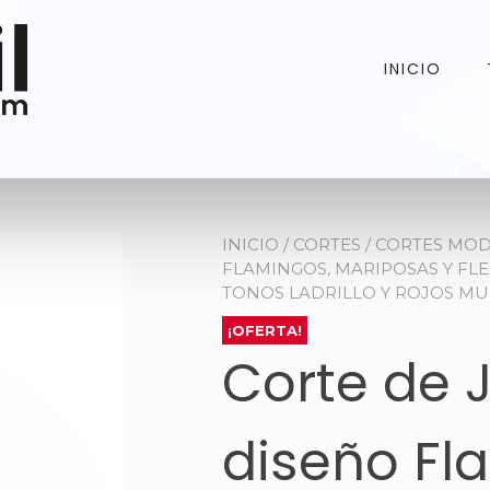
INICIO
INICIO
/
CORTES
/
CORTES MO
FLAMINGOS, MARIPOSAS Y FL
TONOS LADRILLO Y ROJOS MU
¡OFERTA!
Corte de J
diseño Fl