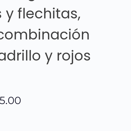
y flechitas,
combinación
drillo y rojos
El
85.00
o
precio
al
actual