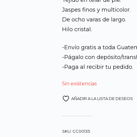
Tejido en telar de pie.
Jaspes finos y multicolor.
era:
De ocho varas de largo.
Q1,90
Hilo cristal.
-Envío gratis a toda Guate
-Págalo con depósito/trans
-Paga al recibir tu pedido.
Sin existencias
AÑADIR A LA LISTA DE DESEOS
SKU:
CC00135