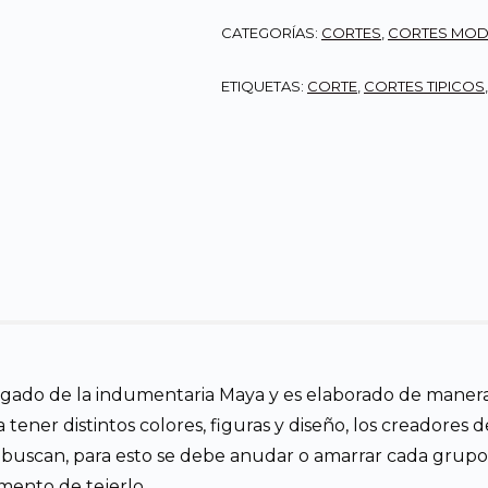
CATEGORÍAS:
CORTES
,
CORTES MO
ETIQUETAS:
CORTE
,
CORTES TIPICOS
legado de la indumentaria Maya y es elaborado de manera
ner distintos colores, figuras y diseño, los creadores de
 buscan, para esto se debe anudar o amarrar cada grupo d
omento de tejerlo.