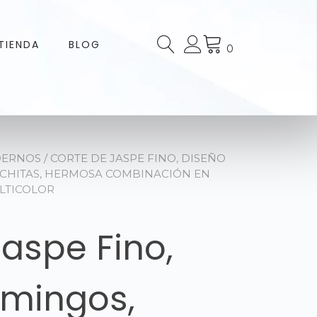
TIENDA
BLOG
0
DERNOS
/ CORTE DE JASPE FINO, DISEÑO
ECHITAS, HERMOSA COMBINACIÓN EN
LTICOLOR
aspe Fino,
amingos,