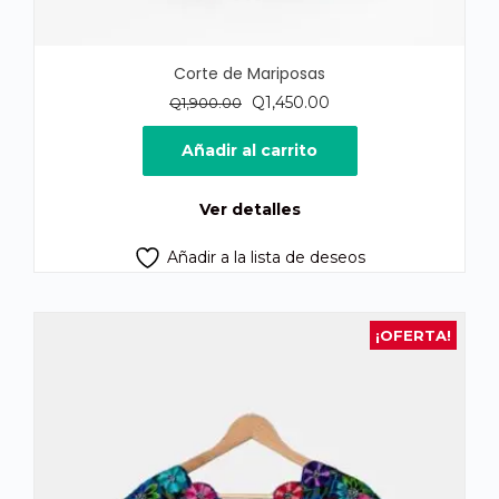
Corte de Mariposas
El
El
Q
1,450.00
Q
1,900.00
precio
precio
original
actual
Añadir al carrito
era:
es:
Q1,900.00.
Q1,450.00.
Ver detalles
Añadir a la lista de deseos
¡OFERTA!