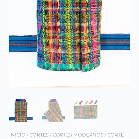
INICIO
/
CORTES
/
CORTES MODERNOS
/ CORTE