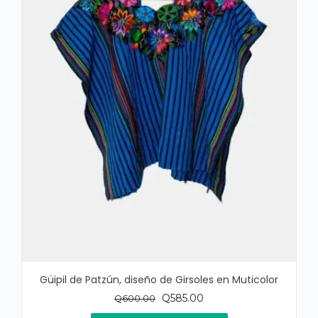
Güipil de Patzún, diseño de Girsoles en Muticolor
El
El
Q
585.00
Q
600.00
precio
precio