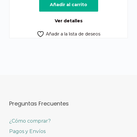
original
actual
Añadir al carrito
era:
es:
Q600.00.
Q585.00.
Ver detalles
Añadir a la lista de deseos
Preguntas Frecuentes
¿Cómo comprar?
Pagos y Envíos