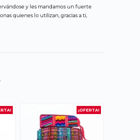
servándose y les mandamos un fuerte
as quienes lo utilizan, gracias a ti,
s
ERTA!
¡OFERTA!