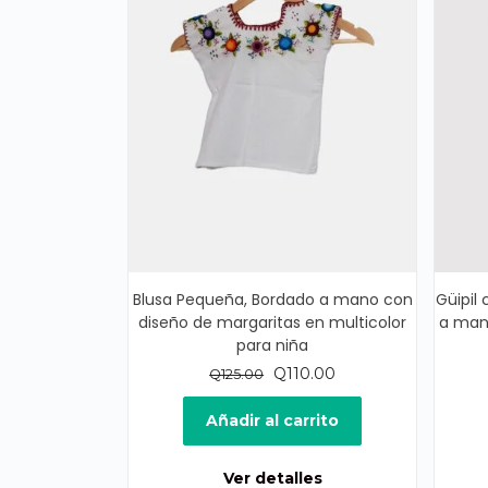
Blusa Pequeña, Bordado a mano con
Güipil 
diseño de margaritas en multicolor
a mano
para niña
El
El
Q
110.00
Q
125.00
precio
precio
original
actual
Añadir al carrito
era:
es:
Q125.00.
Q110.00.
Ver detalles