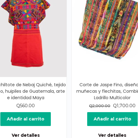
chiltote de Nebaj Quiché, tejido
Corte de Jaspe Fino, diseñ
, huipiles de Guatemala, arte
muñecas y flechitas, Comb
e identidad Maya
Ladrillo Multicolor
El
E
Q
560.00
Q
1,700.00
Q
2,000.00
precio
p
original
a
Añadir al carrito
Añadir al carrito
era:
e
Q2,000.00.
Q
Ver detalles
Ver detalles