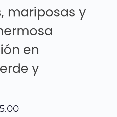
, mariposas y
, hermosa
ión en
Verde y
El
85.00