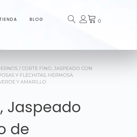
TIENDA
BLOG
0
DERNOS
/ CORTE FINO, JASPEADO CON
POSAS Y FLECHITAS, HERMOSA
VERDE Y AMARILLO
o, Jaspeado
o de