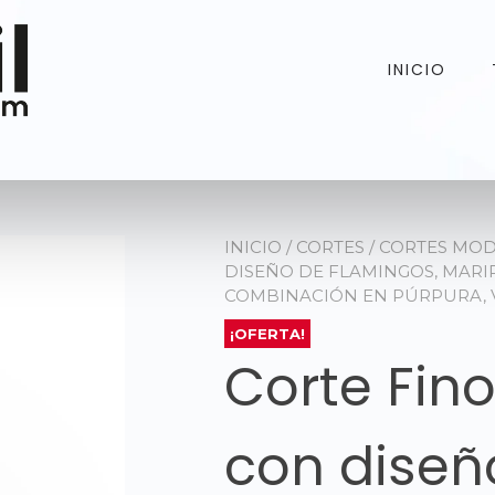
INICIO
INICIO
/
CORTES
/
CORTES MO
DISEÑO DE FLAMINGOS, MARI
COMBINACIÓN EN PÚRPURA, 
¡OFERTA!
Corte Fin
con diseñ