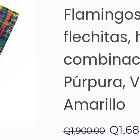
Flamingos
flechitas
combinac
Púrpura, 
Amarillo
El
Q
1,6
Q
1,900.00