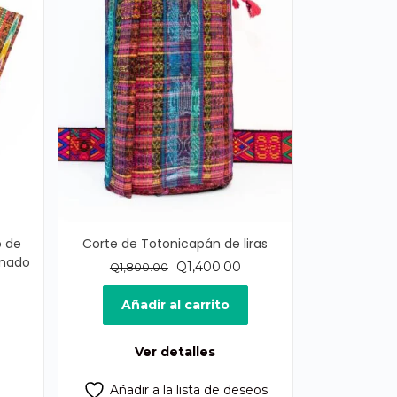
o de
Corte de Totonicapán de liras
inado
El
El
Q
1,400.00
Q
1,800.00
precio
precio
l
original
actual
Añadir al carrito
recio
era:
es:
ctual
Q1,800.00.
Q1,400.00.
Ver detalles
s:
1,700.00.
Añadir a la lista de deseos