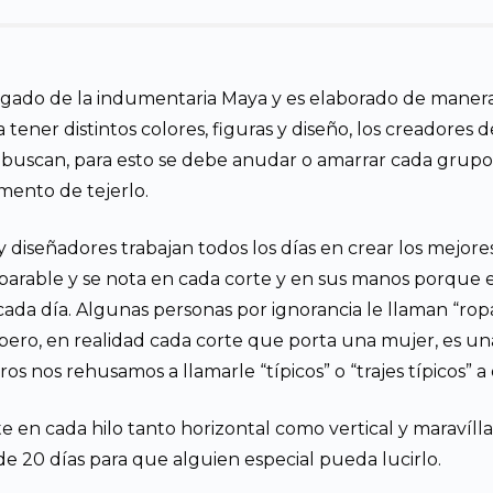
legado de la indumentaria Maya y es elaborado de manera
ner distintos colores, figuras y diseño, los creadores de
 buscan, para esto se debe anudar o amarrar cada grupo d
omento de tejerlo.
y diseñadores trabajan todos los días en crear los mejore
comparable y se nota en cada corte y en sus manos porque
da día. Algunas personas por ignorancia le llaman “ropa tí
pero, en realidad cada corte que porta una mujer, es un
ros nos rehusamos a llamarle “típicos” o “trajes típicos” a
e en cada hilo tanto horizontal como vertical y maravíl
e 20 días para que alguien especial pueda lucirlo.